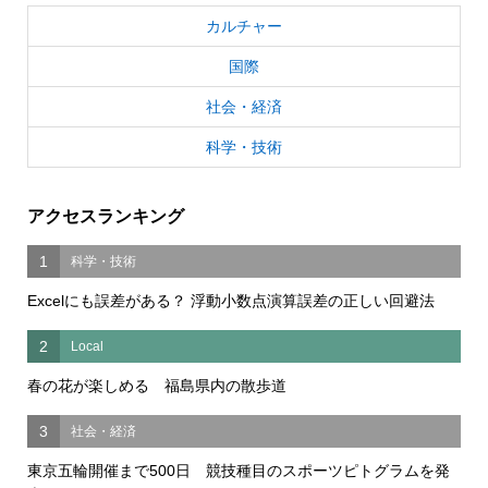
カルチャー
国際
社会・経済
科学・技術
アクセスランキング
1
科学・技術
Excelにも誤差がある？ 浮動小数点演算誤差の正しい回避法
2
Local
春の花が楽しめる 福島県内の散歩道
3
社会・経済
東京五輪開催まで500日 競技種目のスポーツピトグラムを発