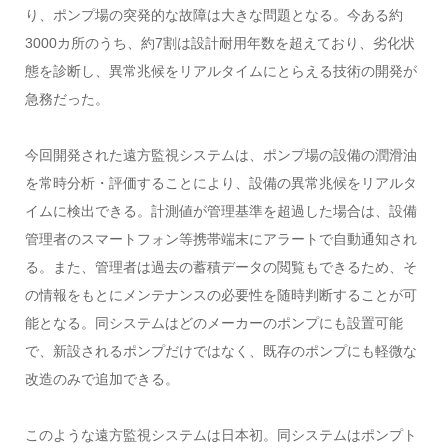
り、ポンプ場の突発的な故障は大きな問題となる。今ある約
3000カ所のうち、約7割は設計耐用年数を超えており、劣化状
態を診断し、異常兆候をリアルタイムにとらえる技術の開発が
急務だった。
今回開発された遠方監視システムは、ポンプ場の設備の潤滑油
を常時分析・評価することにより、設備の異常兆候をリアルタ
イムに検出できる。計測値が管理基準を超過した場合は、設備
管理者のスマートフォン等携帯端末にアラートで自動通知され
る。また、管理者は過去の蓄積データの閲覧もできるため、そ
の情報をもとにメンテナンスの必要性を随時判断することが可
能となる。同システムはどのメーカーのポンプにも設置可能
で、新設されるポンプだけではなく、既存のポンプにも軽微な
改造のみで追加できる。
このような遠方監視システムは日本初。同システムはポンプト