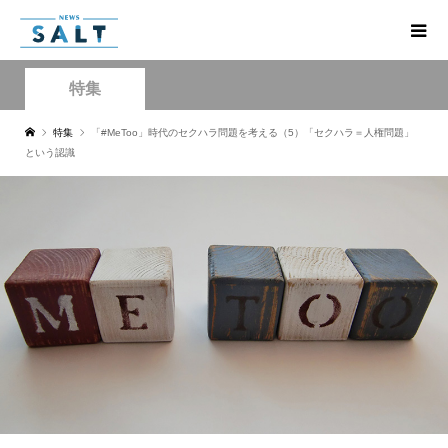
特集
特集
「#MeToo」時代のセクハラ問題を考える（5）「セクハラ＝人権問題」
という認識