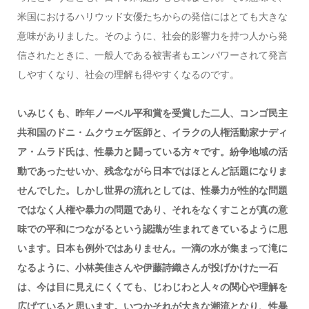
米国におけるハリウッド女優たちからの発信にはとても大きな
意味がありました。そのように、社会的影響力を持つ人から発
信されたときに、一般人である被害者もエンパワーされて発言
しやすくなり、社会の理解も得やすくなるのです。
いみじくも、昨年ノーベル平和賞を受賞した二人、コンゴ民主
共和国のドニ・ムクウェゲ医師と、イラクの人権活動家ナディ
ア・ムラド氏は、性暴力と闘っている方々です。紛争地域の活
動であったせいか、残念ながら日本ではほとんど話題になりま
せんでした。しかし世界の流れとしては、性暴力が性的な問題
ではなく人権や暴力の問題であり、それをなくすことが真の意
味での平和につながるという認識が生まれてきているように思
います。日本も例外ではありません。一滴の水が集まって滝に
なるように、小林美佳さんや伊藤詩織さんが投げかけた一石
は、今は目に見えにくくても、じわじわと人々の関心や理解を
広げていると思います。いつかそれが大きな潮流となり、性暴