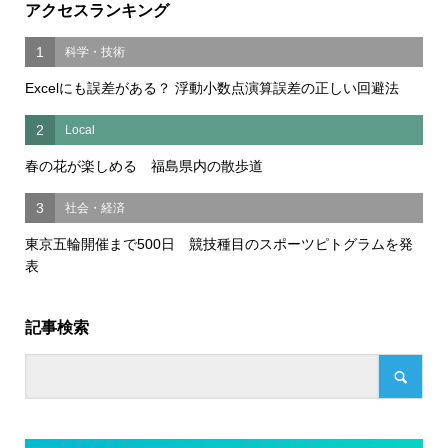
アクセスランキング
1
科学・技術
Excelにも誤差がある？ 浮動小数点演算誤差の正しい回避法
2
Local
春の花が楽しめる 福島県内の散歩道
3
社会・経済
東京五輪開催まで500日 競技種目のスポーツピトグラムを発
表
記事検索