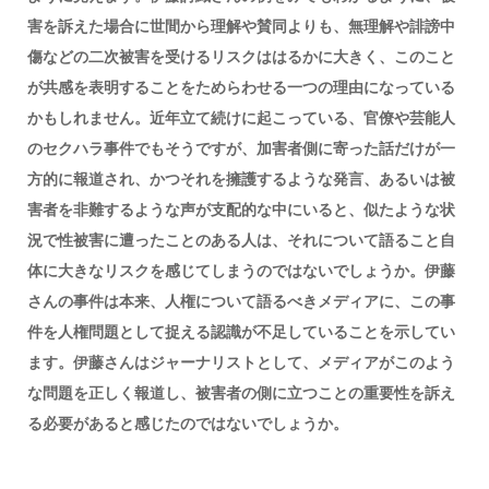
害を訴えた場合に世間から理解や賛同よりも、無理解や誹謗中
傷などの二次被害を受けるリスクははるかに大きく、このこと
が共感を表明することをためらわせる一つの理由になっている
かもしれません。近年立て続けに起こっている、官僚や芸能人
のセクハラ事件でもそうですが、加害者側に寄った話だけが一
方的に報道され、かつそれを擁護するような発言、あるいは被
害者を非難するような声が支配的な中にいると、似たような状
況で性被害に遭ったことのある人は、それについて語ること自
体に大きなリスクを感じてしまうのではないでしょうか。伊藤
さんの事件は本来、人権について語るべきメディアに、この事
件を人権問題として捉える認識が不足していることを示してい
ます。伊藤さんはジャーナリストとして、メディアがこのよう
な問題を正しく報道し、被害者の側に立つことの重要性を訴え
る必要があると感じたのではないでしょうか。