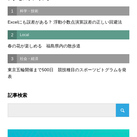
1
科学・技術
Excelにも誤差がある？ 浮動小数点演算誤差の正しい回避法
2
Local
春の花が楽しめる 福島県内の散歩道
3
社会・経済
東京五輪開催まで500日 競技種目のスポーツピトグラムを発
表
記事検索