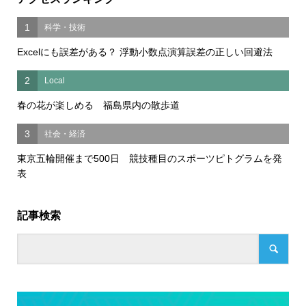
1
科学・技術
Excelにも誤差がある？ 浮動小数点演算誤差の正しい回避法
2
Local
春の花が楽しめる 福島県内の散歩道
3
社会・経済
東京五輪開催まで500日 競技種目のスポーツピトグラムを発
表
記事検索