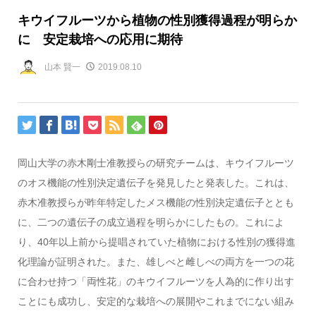
キウイフルーツから植物の性別獲得過程が明らか
に 安定栽培への応用に期待
山本 賢一
2019.08.10
岡山大学の赤木剛士准教授らの研究チームは、キウイフルーツ
のオス機能の性別決定遺伝子を発見したと発表した。これは、
赤木准教授らが昨年特定したメス機能の性別決定遺伝子ととも
に、二つの遺伝子の成立過程を明らかにしたもの。これによ
り、40年以上前から提唱されていた植物における性別の獲得進
化理論が証明された。また、雄しべと雌しべの両方を一つの花
に合わせ持つ「両性花」のキウイフルーツを人為的に作り出す
ことにも成功し、安定的な栽培への展開やこれまでにない組み