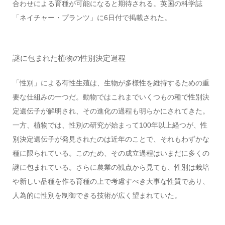
合わせによる育種が可能になると期待される。英国の科学誌
「ネイチャー・プランツ」に6日付で掲載された。
謎に包まれた植物の性別決定過程
「性別」による有性生殖は、生物が多様性を維持するための重
要な仕組みの一つだ。動物ではこれまでいくつもの種で性別決
定遺伝子が解明され、その進化の過程も明らかにされてきた。
一方、植物では、性別の研究が始まって100年以上経つが、性
別決定遺伝子が発見されたのは近年のことで、それもわずかな
種に限られている。このため、その成立過程はいまだに多くの
謎に包まれている。さらに農業の観点から見ても、性別は栽培
や新しい品種を作る育種の上で考慮すべき大事な性質であり、
人為的に性別を制御できる技術が広く望まれていた。