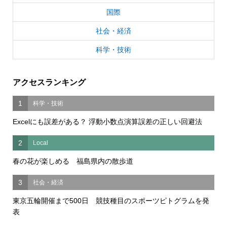
国際
社会・経済
科学・技術
アクセスランキング
1
科学・技術
Excelにも誤差がある？ 浮動小数点演算誤差の正しい回避法
2
Local
春の花が楽しめる 福島県内の散歩道
3
社会・経済
東京五輪開催まで500日 競技種目のスポーツピトグラムを発
表