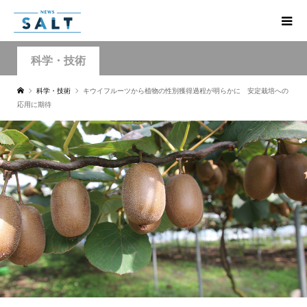
科学・技術
科学・技術
キウイフルーツから植物の性別獲得過程が明らかに 安定栽培への
応用に期待