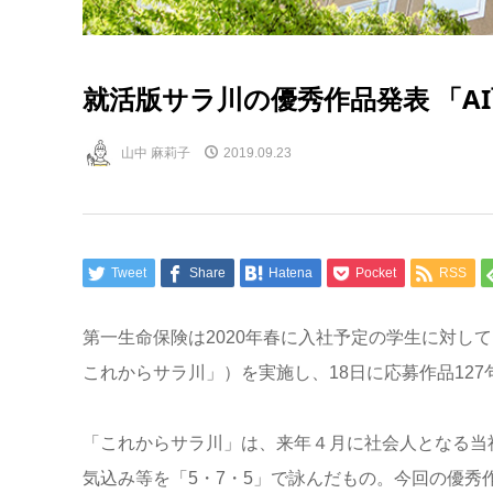
就活版サラ川の優秀作品発表 「A
山中 麻莉子
2019.09.23
Tweet
Share
Hatena
Pocket
RSS
第一生命保険は2020年春に入社予定の学生に対し
これからサラ川」）を実施し、18日に応募作品12
「これからサラ川」は、来年４月に社会人となる当
気込み等を「5・7・5」で詠んだもの。今回の優秀