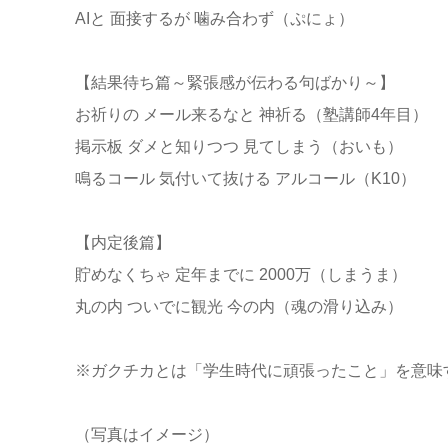
AIと 面接するが 噛み合わず（ぷにょ）
【結果待ち篇～緊張感が伝わる句ばかり～】
お祈りの メール来るなと 神祈る（塾講師4年目）
掲示板 ダメと知りつつ 見てしまう（おいも）
鳴るコール 気付いて抜ける アルコール（K10）
【内定後篇】
貯めなくちゃ 定年までに 2000万（しまうま）
丸の内 ついでに観光 今の内（魂の滑り込み）
※ガクチカとは「学生時代に頑張ったこと」を意味
（写真はイメージ）