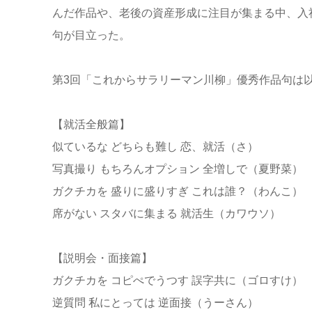
んだ作品や、老後の資産形成に注目が集まる中、入
句が目立った。
第3回「これからサラリーマン川柳」優秀作品句は
【就活全般篇】
似ているな どちらも難し 恋、就活（さ）
写真撮り もちろんオプション 全増しで（夏野菜）
ガクチカを 盛りに盛りすぎ これは誰？（わんこ）
席がない スタバに集まる 就活生（カワウソ）
【説明会・面接篇】
ガクチカを コピぺでうつす 誤字共に（ゴロすけ）
逆質問 私にとっては 逆面接（うーさん）