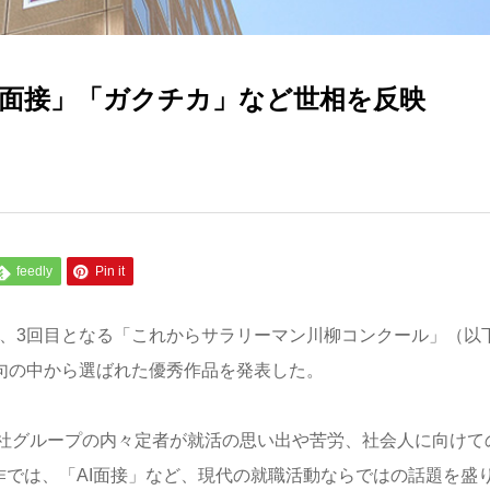
I面接」「ガクチカ」など世相を反映
feedly
Pin it
て、3回目となる「これからサラリーマン川柳コンクール」（以
7句の中から選ばれた優秀作品を発表した。
社グループの内々定者が就活の思い出や苦労、社会人に向けて
作では、「AI面接」など、現代の就職活動ならではの話題を盛