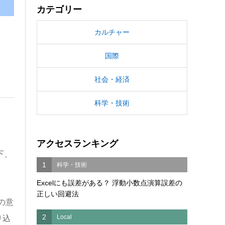
カテゴリー
カルチャー
国際
社会・経済
科学・技術
アクセスランキング
下、
1
科学・技術
Excelにも誤差がある？ 浮動小数点演算誤差の
正しい回避法
の意
2
Local
り込