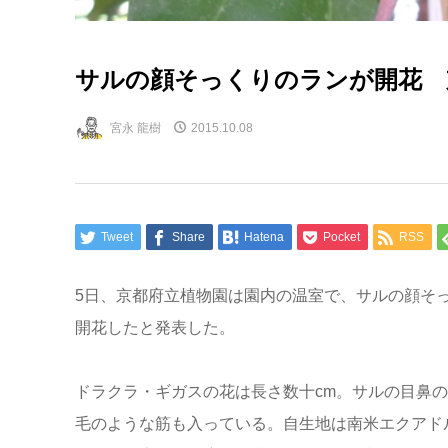
サルの顔そっくりのランが開花 
宮永 龍樹
2015.10.08
Tweet
Share
Hatena
Pocket
RSS
5日、京都府立植物園は園内の温室で、サルの顔そ
開花したと発表した。
ドラクラ・ギガスの花は長さ数十cm。サルの目鼻
毛のような筋も入っている。自生地は南米エクアド