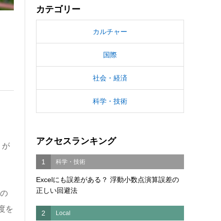
カテゴリー
カルチャー
国際
社会・経済
科学・技術
アクセスランキング
）が
1
科学・技術
Excelにも誤差がある？ 浮動小数点演算誤差の
正しい回避法
の
度を
2
Local