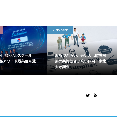
Sustainable
イリンガルスクール
近所づきあいが良い人は防災対
国際アワード最高位を受
策の実施割合が高い傾向 東北
大が調査