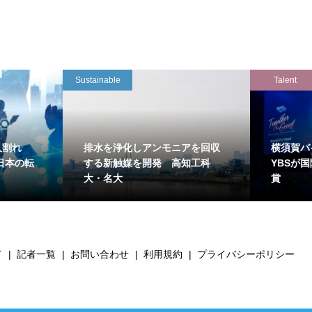
Sustainable
Talent
万人割れ
排水を浄化しアンモニアを回収
横須賀バ
日本の転
する新触媒を開発 高知工科
YBSが
大・名大
賞
て
記者一覧
お問い合わせ
利用規約
プライバシーポリシー