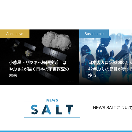
Alternative
Sustainable
小惑星トリフネへ極限接近 は
日本人人口1億2000
やぶさ2が描く日本の宇宙探査の
42年ぶりの節目が示す
未来
換点
NEWS SALTについ