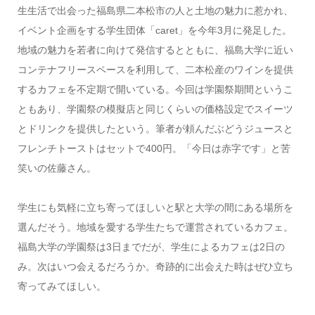
生生活で出会った福島県二本松市の人と土地の魅力に惹かれ、
イベント企画をする学生団体「caret」を今年3月に発足した。
地域の魅力を若者に向けて発信するとともに、福島大学に近い
コンテナフリースペースを利用して、二本松産のワインを提供
するカフェを不定期で開いている。今回は学園祭期間というこ
ともあり、学園祭の模擬店と同じくらいの価格設定でスイーツ
とドリンクを提供したという。筆者が頼んだぶどうジュースと
フレンチトーストはセットで400円。「今日は赤字です」と苦
笑いの佐藤さん。
学生にも気軽に立ち寄ってほしいと駅と大学の間にある場所を
選んだそう。地域を愛する学生たちで運営されているカフェ。
福島大学の学園祭は3日までだが、学生によるカフェは2日の
み。次はいつ会えるだろうか。奇跡的に出会えた時はぜひ立ち
寄ってみてほしい。