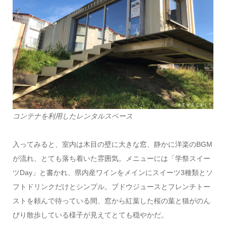
コンテナを利用したレンタルスペース
入ってみると、室内は木目の壁に大きな窓、静かに洋楽のBGM
が流れ、とても落ち着いた雰囲気。メニューには「学祭スイー
ツDay」と書かれ、県内産ワインをメインにスイーツ3種類とソ
フトドリンクだけとシンプル。ブドウジュースとフレンチトー
ストを頼んで待っている間、窓から紅葉した桜の葉と猫がのん
びり散歩している様子が見えてとても穏やかだ。