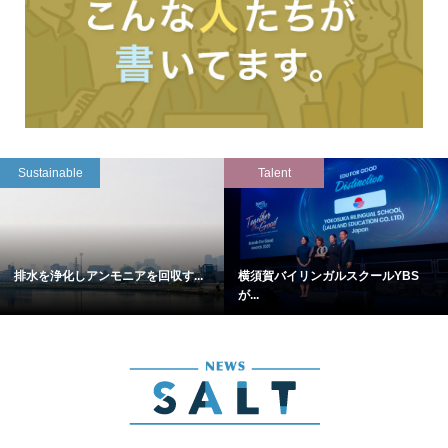
Sustainable
Talent
排水を浄化しアンモニアを回収す...
横須賀バイリンガルスクールYBS
が...