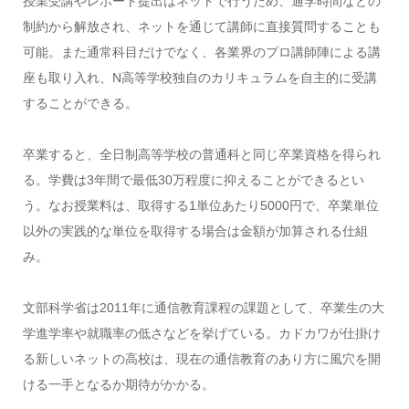
授業受講やレポート提出はネットで行うため、通学時間などの
制約から解放され、ネットを通じて講師に直接質問することも
可能。また通常科目だけでなく、各業界のプロ講師陣による講
座も取り入れ、N高等学校独自のカリキュラムを自主的に受講
することができる。
卒業すると、全日制高等学校の普通科と同じ卒業資格を得られ
る。学費は3年間で最低30万程度に抑えることができるとい
う。なお授業料は、取得する1単位あたり5000円で、卒業単位
以外の実践的な単位を取得する場合は金額が加算される仕組
み。
文部科学省は2011年に通信教育課程の課題として、卒業生の大
学進学率や就職率の低さなどを挙げている。カドカワが仕掛け
る新しいネットの高校は、現在の通信教育のあり方に風穴を開
ける一手となるか期待がかかる。