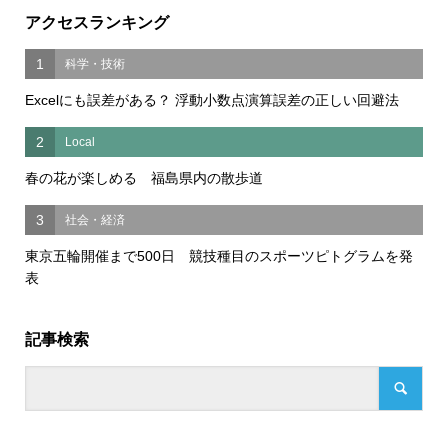
アクセスランキング
1
科学・技術
Excelにも誤差がある？ 浮動小数点演算誤差の正しい回避法
2
Local
春の花が楽しめる 福島県内の散歩道
3
社会・経済
東京五輪開催まで500日 競技種目のスポーツピトグラムを発
表
記事検索