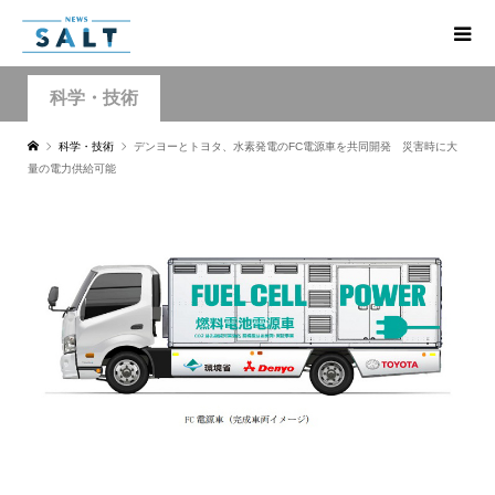
科学・技術
科学・技術
デンヨーとトヨタ、水素発電のFC電源車を共同開発 災害時に大
量の電力供給可能