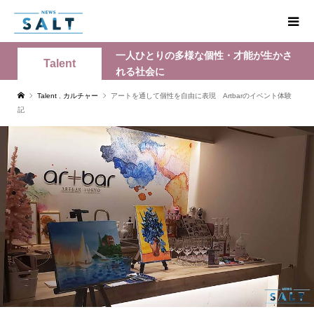
一人ひとりの多様な個性・才能が生かさ
Talent
れる社会に
Talent
,
カルチャー
アートを通して個性を自由に表現 Artbarのイベント体験
記