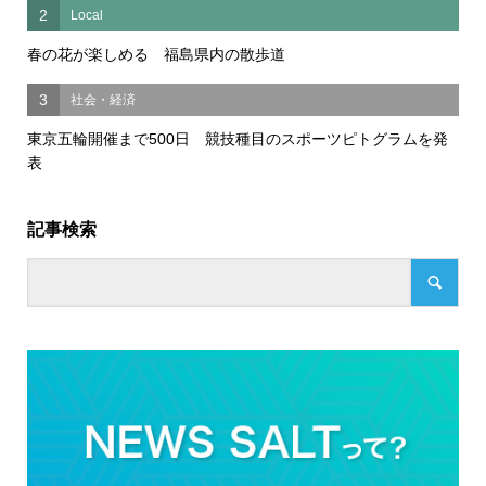
2
Local
春の花が楽しめる 福島県内の散歩道
3
社会・経済
東京五輪開催まで500日 競技種目のスポーツピトグラムを発
表
記事検索