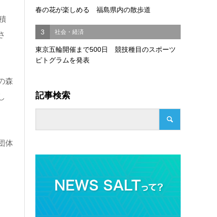
春の花が楽しめる 福島県内の散歩道
積
3
社会・経済
さ
東京五輪開催まで500日 競技種目のスポーツ
ピトグラムを発表
の森
記事検索
し
団体