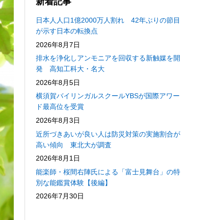
新着記事
日本人人口1億2000万人割れ 42年ぶりの節目
が示す日本の転換点
2026年8月7日
排水を浄化しアンモニアを回収する新触媒を開
発 高知工科大・名大
2026年8月5日
横須賀バイリンガルスクールYBSが国際アワー
ド最高位を受賞
2026年8月3日
近所づきあいが良い人は防災対策の実施割合が
高い傾向 東北大が調査
2026年8月1日
能楽師・桜間右陣氏による「富士見舞台」の特
別な能鑑賞体験【後編】
2026年7月30日