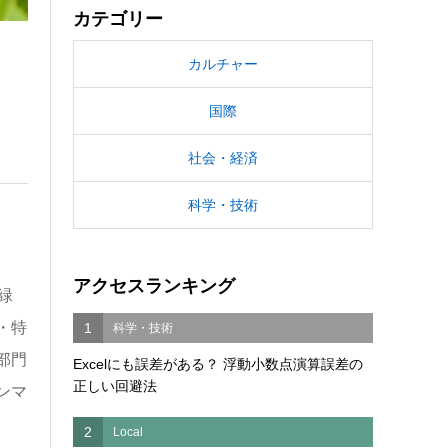
カテゴリー
カルチャー
国際
社会・経済
科学・技術
アクセスランキング
緑
・特
1
科学・技術
部門
Excelにも誤差がある？ 浮動小数点演算誤差の
正しい回避法
ンマ
2
Local