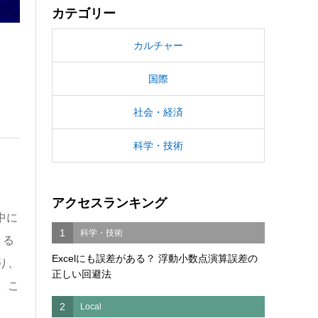
カテゴリー
カルチャー
国際
社会・経済
科学・技術
アクセスランキング
中に
1
科学・技術
きる
Excelにも誤差がある？ 浮動小数点演算誤差の
り、
正しい回避法
。こ
2
Local