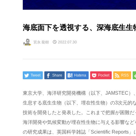
海底面下を透視する、深海底生生
宮永 龍樹
2022.07.30
Tweet
Share
Hatena
Pocket
RSS
東京大学、海洋研究開発機構（以下、JAMSTEC
生息する底生生物（以下、埋在性生物）の3次元的
技術を開発したと発表した。これまで把握が困難だ
海洋開発や気候変動が埋在性生物に与える影響など
の研究成果は、英国科学雑誌「Scientific Report