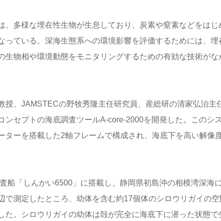
には、多様な埋在性生物が生息しており、炭素や窒素などをはじ
なっている。深海生態系への環境影響を評価するためには、埋
の生物相や環境動態をモニタリングするための有効な技術がな
授、JAMSTECの野牧秀隆主任研究員、産総研の清家弘治主
セプトの海底調査ツールA-core-2000を開発した。このシ
ーターを搭載した2軸フレームで構成され、海底下を高い解像
人潜水調査船「しんかい6500」に搭載し、静岡県初島沖の相模湾深海
辺で測定したところ、幼体を含む約17個体のシロウリガイの空
した。シロウリガイの幼体は殻が完全に海底下に潜った状態で