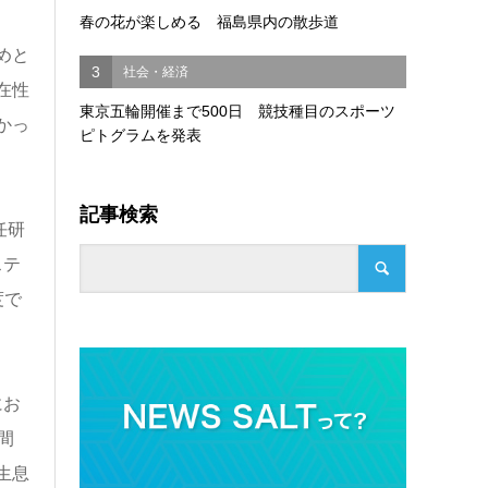
春の花が楽しめる 福島県内の散歩道
めと
3
社会・経済
在性
東京五輪開催まで500日 競技種目のスポーツ
かっ
ピトグラムを発表
記事検索
任研
ステ
度で
にお
間
生息