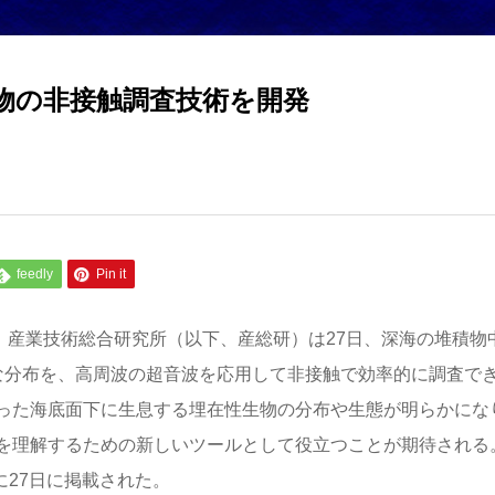
物の非接触調査技術を開発
feedly
Pin it
）、産業技術総合研究所（以下、産総研）は27日、深海の堆積物
な分布を、高周波の超音波を応用して非接触で効率的に調査で
った海底面下に生息する埋在性生物の分布や生態が明らかにな
を理解するための新しいツールとして役立つことが期待される
s」に27日に掲載された。