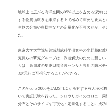
地球上に広がる海洋空間の95%以上を占める深海
する物質循環系を維持する上で極めて重要な要素と
生物の分布や多様性などの定量化が不可欠だが、そ
た。
東京大学大学院新領域創成科学研究科の水野勝紀准教
究員らの研究グループは、課題解決のために新しいコン
ムは、高周波の集束型超音波センサと専用の防水モ
3次元的に可視化することができる。
このA-core-2000をJAMSTECが所有する有
いて実証試験を行った。シロウリガイのコロニー周
分布とそのサイズを可視化・定量化することに成功