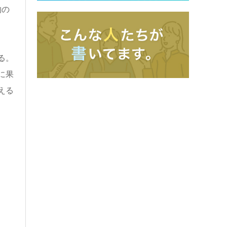
物の
る。
に果
える