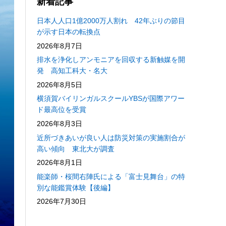
新着記事
日本人人口1億2000万人割れ 42年ぶりの節目
が示す日本の転換点
2026年8月7日
排水を浄化しアンモニアを回収する新触媒を開
発 高知工科大・名大
2026年8月5日
横須賀バイリンガルスクールYBSが国際アワー
ド最高位を受賞
2026年8月3日
近所づきあいが良い人は防災対策の実施割合が
高い傾向 東北大が調査
2026年8月1日
能楽師・桜間右陣氏による「富士見舞台」の特
別な能鑑賞体験【後編】
2026年7月30日