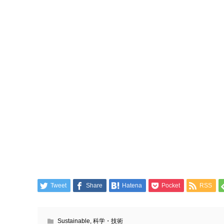
Tweet
Share
Hatena
Pocket
RSS
Sustainable
,
科学・技術