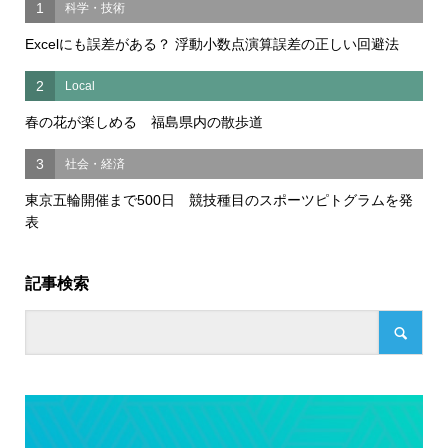
1
科学・技術
Excelにも誤差がある？ 浮動小数点演算誤差の正しい回避法
2
Local
春の花が楽しめる 福島県内の散歩道
3
社会・経済
東京五輪開催まで500日 競技種目のスポーツピトグラムを発
表
記事検索