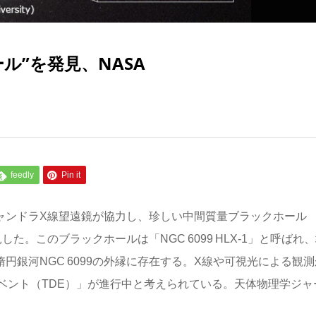
ル”を発見、NASA
feedly
Pin it
ャンドラX線望遠鏡が協力し、珍しい中間質量ブラックホール
た。このブラックホールは「NGC 6099 HLX‑1」と呼ばれ
楕円銀河NGC 6099の外縁に存在する。X線や可視光による観測
ベント（TDE）」が進行中と考えられている。天体物理学ジャ