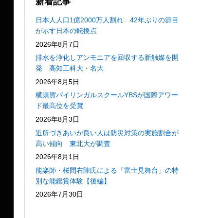
新着記事
日本人人口1億2000万人割れ 42年ぶりの節目
が示す日本の転換点
2026年8月7日
排水を浄化しアンモニアを回収する新触媒を開
発 高知工科大・名大
2026年8月5日
横須賀バイリンガルスクールYBSが国際アワー
ド最高位を受賞
2026年8月3日
近所づきあいが良い人は防災対策の実施割合が
高い傾向 東北大が調査
2026年8月1日
能楽師・桜間右陣氏による「富士見舞台」の特
別な能鑑賞体験【後編】
2026年7月30日