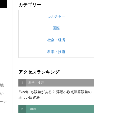
カテゴリー
カルチャー
国際
社会・経済
科学・技術
アクセスランキング
1
科学・技術
、地
Excelにも誤差がある？ 浮動小数点演算誤差の
か
正しい回避法
ーナ
2
Local