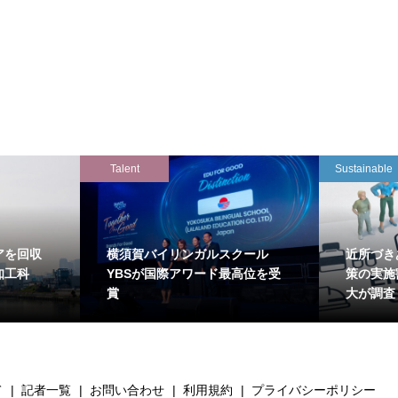
Talent
Sustainable
アを回収
横須賀バイリンガルスクール
近所づき
知工科
YBSが国際アワード最高位を受
策の実施
賞
大が調査
て
記者一覧
お問い合わせ
利用規約
プライバシーポリシー