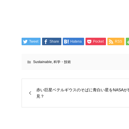
Tweet
Share
Hatena
Pocket
RSS
Sustainable
,
科学・技術
赤い巨星ベテルギウスのそばに青白い星をNASAが
見？