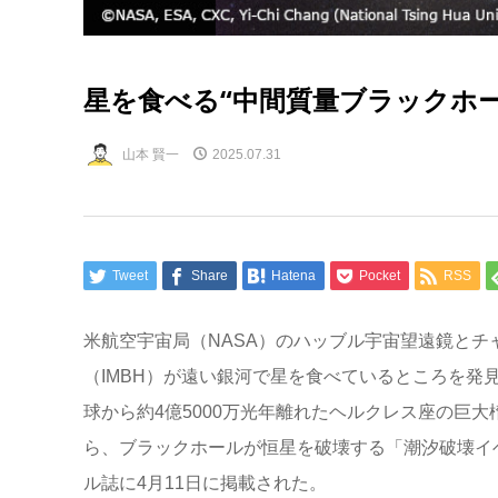
星を食べる“中間質量ブラックホー
山本 賢一
2025.07.31
Tweet
Share
Hatena
Pocket
RSS
米航空宇宙局（NASA）のハッブル宇宙望遠鏡とチ
（IMBH）が遠い銀河で星を食べているところを発見し
球から約4億5000万光年離れたヘルクレス座の巨大
ら、ブラックホールが恒星を破壊する「潮汐破壊イ
ル誌に4月11日に掲載された。