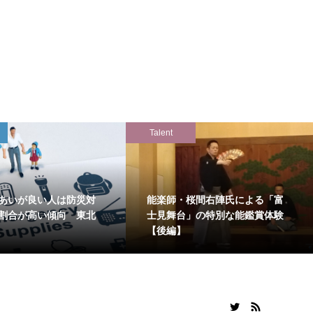
Talent
あいが良い人は防災対
能楽師・桜間右陣氏による「富
割合が高い傾向 東北
士見舞台」の特別な能鑑賞体験
【後編】