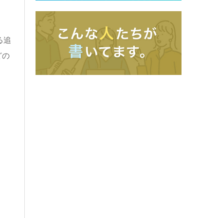
る追
どの