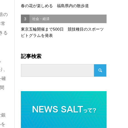
春の花が楽しめる 福島県内の散歩道
倍の
3
社会・経済
非常
東京五輪開催まで500日 競技種目のスポーツ
きる
ピトグラムを発表
記事検索
。
り、
を確
間
な銀
ルを