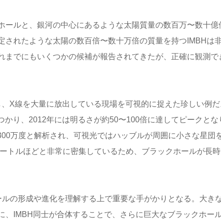
ホールと、銀河の中心にあるような太陽質量の数百万〜数十億
定されたような太陽の数百倍〜数十万倍の質量を持つIMBHは
れまでにもいくつかの候補が報告されてきたが、正確に観測で
し、X線を大量に放出している現場を可視的に捉えた珍しい例だ
つかり、2012年には明るさが約50〜100倍に達してピークとな
約300万度と解析され、可視光ではハッブルが周囲に小さな星団
メートルほどと非常に密集しているため、ブラックホールが長時
ホールの形成や進化を理解する上で重要な手がかりとなる。大き
に、IMBH同士が合体することで、さらに巨大なブラックホー