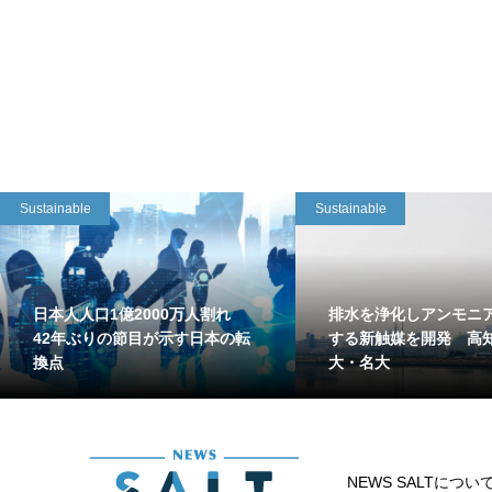
Sustainable
Sustainable
日本人人口1億2000万人割れ
排水を浄化しアンモニ
42年ぶりの節目が示す日本の転
する新触媒を開発 高
換点
大・名大
NEWS SALTについ