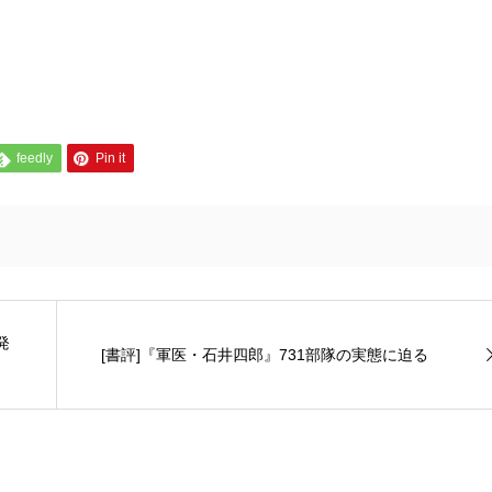
feedly
Pin it
発
[書評]『軍医・石井四郎』731部隊の実態に迫る