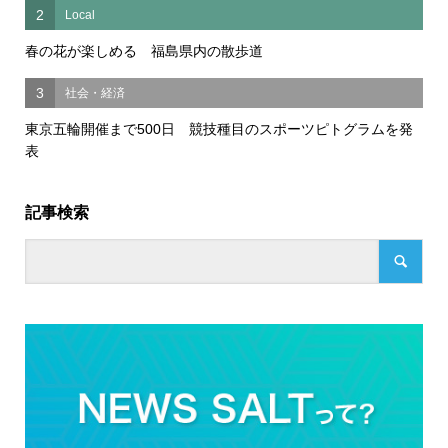
2
Local
春の花が楽しめる 福島県内の散歩道
3
社会・経済
東京五輪開催まで500日 競技種目のスポーツピトグラムを発
表
記事検索