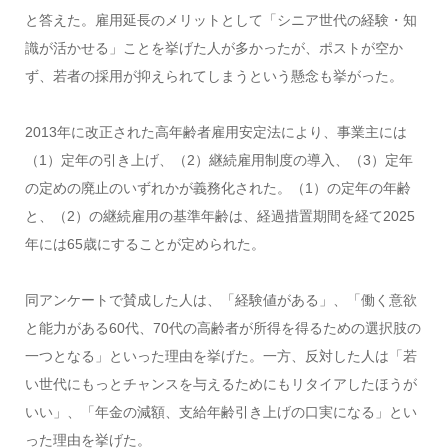
と答えた。雇用延長のメリットとして「シニア世代の経験・知
識が活かせる」ことを挙げた人が多かったが、ポストが空か
ず、若者の採用が抑えられてしまうという懸念も挙がった。
2013年に改正された高年齢者雇用安定法により、事業主には
（1）定年の引き上げ、（2）継続雇用制度の導入、（3）定年
の定めの廃止のいずれかが義務化された。（1）の定年の年齢
と、（2）の継続雇用の基準年齢は、経過措置期間を経て2025
年には65歳にすることが定められた。
同アンケートで賛成した人は、「経験値がある」、「働く意欲
と能力がある60代、70代の高齢者が所得を得るための選択肢の
一つとなる」といった理由を挙げた。一方、反対した人は「若
い世代にもっとチャンスを与えるためにもリタイアしたほうが
いい」、「年金の減額、支給年齢引き上げの口実になる」とい
った理由を挙げた。