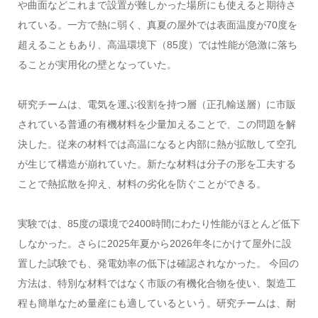
や曲面などこれまで設置が難しかった場所にも使えると期待さ
れている。一方で熱に弱く、真夏の屋外では表面温度が70度を
超えることもあり、高温環境下（85度）では性能が急激に落ち
ることが実用化の壁となっていた。
研究チームは、電気を運ぶ役割を持つ層（正孔輸送層）に市販
されている普通の有機材料を少量加えることで、この問題を解
決した。従来の材料では高温になると内部に熱が拡散して空孔
が生じて構造が崩れていた。新たな材料は分子の形を工夫する
ことで熱拡散を抑え、材料の劣化を防ぐことができる。
実験では、85度の環境で2400時間にわたり性能がほとんど低下
しなかった。さらに2025年夏から2026年冬にかけて屋外に設
置した試験でも、発電効率の低下は確認されなかった。 今回の
方法は、特別な材料ではなく市販の有機化合物を使い、製造工
程も簡単なため量産にも適しているという。研究チームは、耐