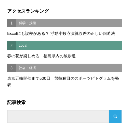
アクセスランキング
1
科学・技術
Excelにも誤差がある？ 浮動小数点演算誤差の正しい回避法
2
Local
春の花が楽しめる 福島県内の散歩道
3
社会・経済
東京五輪開催まで500日 競技種目のスポーツピトグラムを発
表
記事検索