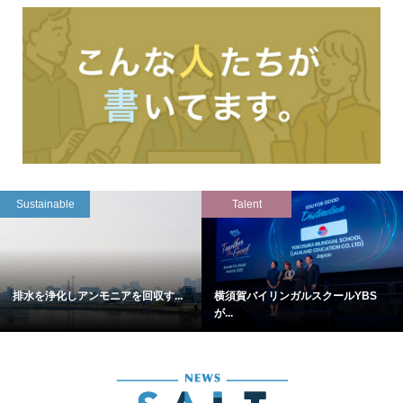
Sustainable
Talent
排水を浄化しアンモニアを回収す...
横須賀バイリンガルスクールYBS
が...