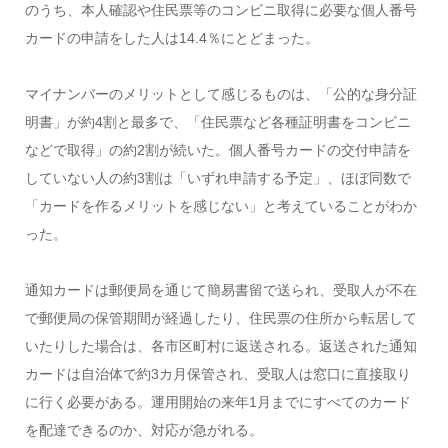
のうち、本人確認や住民票等のコンビニ取得に必要な個人番号
カードの申請をした人は14.4％にとどまった。
マイナンバーのメリットとして感じるものは、「公的な身分証
明書」が約4割と最多で、「住民票など各種証明書をコンビニ
などで取得」の約2割が続いた。個人番号カードの交付申請を
していない人の約3割は「いずれ申請する予定」、ほぼ同数で
「カードを作るメリットを感じない」と考えていることがわか
った。
通知カードは郵便局を通じて簡易書留で送られ、受取人が不在
で郵便局の保管期間が経過したり、住民票の住所から転居して
いたりした場合は、各市区町村に返送される。返送された通知
カードは自治体で約3カ月保管され、受取人は窓口に直接取り
に行く必要がある。運用開始の来年1月までにすべてのカード
を配達できるのか、対応が急がれる。