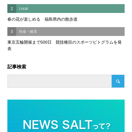
2
Local
春の花が楽しめる 福島県内の散歩道
3
社会・経済
東京五輪開催まで500日 競技種目のスポーツピトグラムを発
表
記事検索