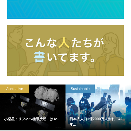
Alternative
Sustainable
小惑星トリフネへ極限接近 はや...
日本人人口1億2000万人割れ 42
年...