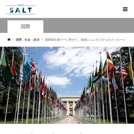
国際
国際
,
社会・経済
国際移住者デーに寄せて、国連とユニセフからのメッセージ