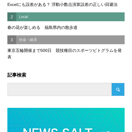
Excelにも誤差がある？ 浮動小数点演算誤差の正しい回避法
2
Local
春の花が楽しめる 福島県内の散歩道
3
社会・経済
東京五輪開催まで500日 競技種目のスポーツピトグラムを発
表
記事検索