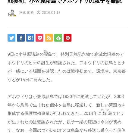
戦後初、小笠原諸島でアホウドリの親子を確認
宮永 龍樹
2016.01.18
むこ
9日に小笠原諸島の
聟
島で、特別天然記念物で絶滅危惧種のア
ホウドリのヒナの誕生が確認された。アホウドリの親鳥とヒナ
が一緒にいる場面を確認したのは戦後初めて。環境省、東京都
などが15日に発表した。
アホウドリは小笠原諸島では1930年に絶滅していたが、2008
年から鳥島で生まれた個体を聟島に移送して、新しい繁殖地を
なこうど
形成する保護増殖事業が行われてきた。2014年に
媒
島でヒナ
が生まれたのは確認されたが、親子一緒の確認は今回が初め
て。なお、今回のつがいのオスは鳥島から移送し巣立った個体