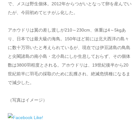
で、メスは野生個体。2012年からつがいとなって卵を産んでい
たが、今回初めてヒナがふ化した。
アホウドリは翼の差し渡しが210～230cm、体重は4～5kgあ
り、日本では最大級の海鳥。150年ほど前には北大西洋の島々
に数十万羽いたと考えられているが、現在では伊豆諸島の鳥島
と尖閣諸島の南小島・北小島にしか生息しておらず、その個体
数は3800羽程度とされる。アホウドリは、19世紀後半から20
世紀前半に羽毛の採取のために乱獲され、絶滅危惧種になるま
で減少した。
（写真はイメージ）