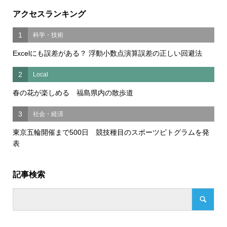
アクセスランキング
1
科学・技術
Excelにも誤差がある？ 浮動小数点演算誤差の正しい回避法
2
Local
春の花が楽しめる 福島県内の散歩道
3
社会・経済
東京五輪開催まで500日 競技種目のスポーツピトグラムを発
表
記事検索