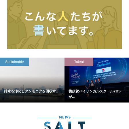
Sustainable
Talent
排水を浄化しアンモニアを回収す...
横須賀バイリンガルスクールYBS
が...