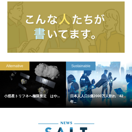
Alternative
Sustainable
小惑星トリフネへ極限接近 はや...
日本人人口1億2000万人割れ 42
年...