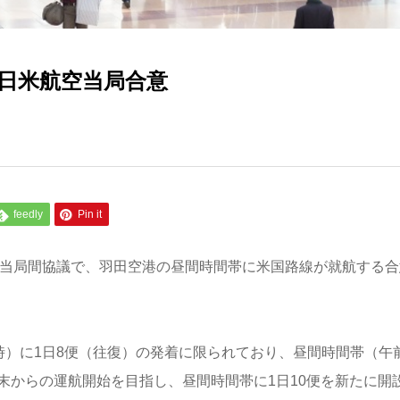
 日米航空当局合意
feedly
Pin it
空当局間協議で、羽田空港の昼間時間帯に米国路線が就航する合
時）に1日8便（往復）の発着に限られており、昼間時間帯（午
0月末からの運航開始を目指し、昼間時間帯に1日10便を新たに開