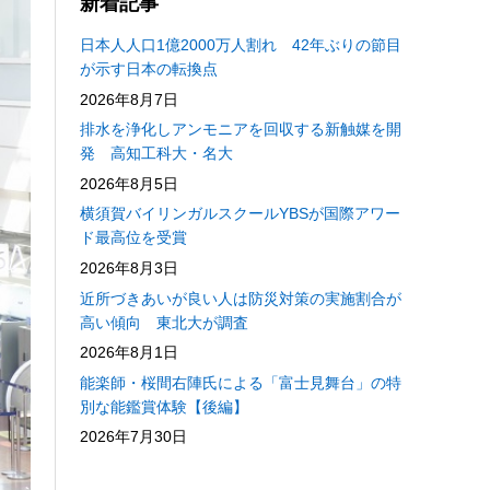
新着記事
日本人人口1億2000万人割れ 42年ぶりの節目
が示す日本の転換点
2026年8月7日
排水を浄化しアンモニアを回収する新触媒を開
発 高知工科大・名大
2026年8月5日
横須賀バイリンガルスクールYBSが国際アワー
ド最高位を受賞
2026年8月3日
近所づきあいが良い人は防災対策の実施割合が
高い傾向 東北大が調査
2026年8月1日
能楽師・桜間右陣氏による「富士見舞台」の特
別な能鑑賞体験【後編】
2026年7月30日