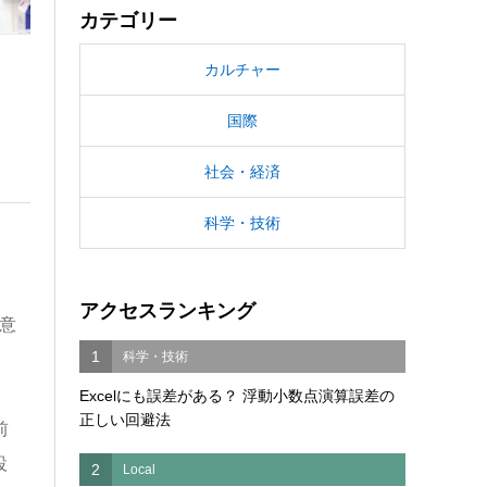
カテゴリー
カルチャー
国際
社会・経済
科学・技術
アクセスランキング
意
1
科学・技術
Excelにも誤差がある？ 浮動小数点演算誤差の
正しい回避法
前
設
2
Local