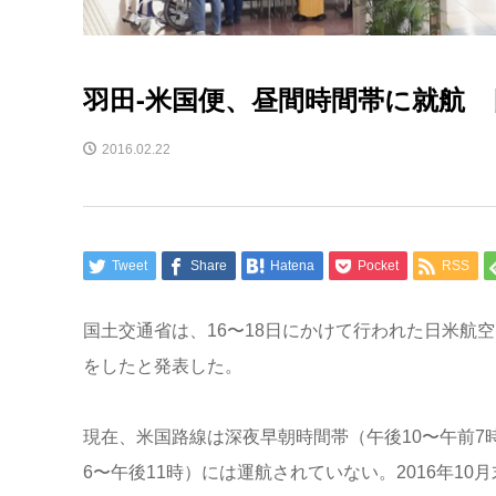
羽田-米国便、昼間時間帯に就航
2016.02.22
Tweet
Share
Hatena
Pocket
RSS
国土交通省は、16〜18日にかけて行われた日米航
をしたと発表した。
現在、米国路線は深夜早朝時間帯（午後10〜午前7
6〜午後11時）には運航されていない。2016年1