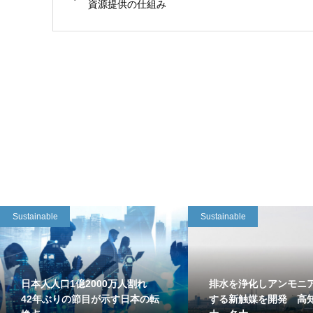
資源提供の仕組み
Sustainable
Sustainable
日本人人口1億2000万人割れ
排水を浄化しアンモニ
42年ぶりの節目が示す日本の転
する新触媒を開発 高