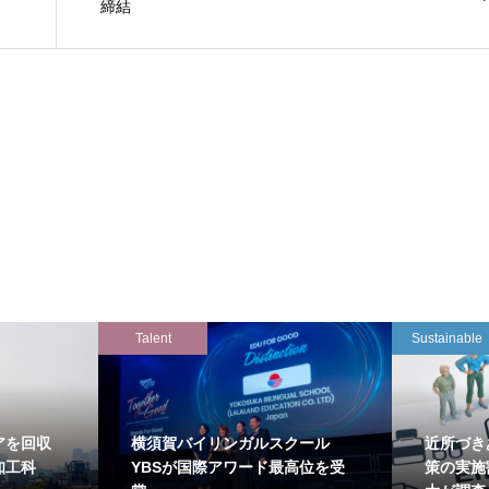
締結
Talent
Sustainable
アを回収
横須賀バイリンガルスクール
近所づき
知工科
YBSが国際アワード最高位を受
策の実施