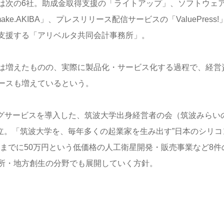
は次の6社。助成金取得支援の「ライトアップ」、ソフトウェ
.AKIBA」、プレスリリース配信サービスの「ValuePress!
支援する「アリベルタ共同会計事務所」。
は増えたものの、実際に製品化・サービス化する過程で、経営
ースも増えているという。
ングサービスを導入した、筑波大学出身経営者の会（筑波みらい
設立。「筑波大学を、毎年多くの起業家を生み出す”日本のシリコ
までに50万円という低価格の人工衛星開発・販売事業など8件
所・地方創生の分野でも展開していく方針。