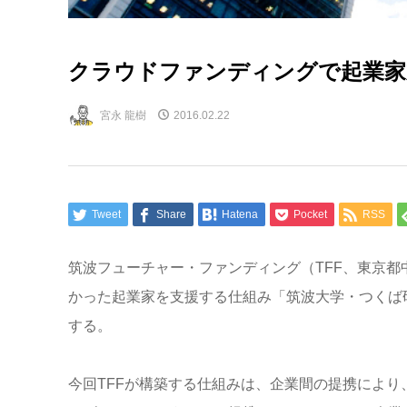
クラウドファンディングで起業家
宮永 龍樹
2016.02.22
Tweet
Share
Hatena
Pocket
RSS
筑波フューチャー・ファンディング（TFF、東京
かった起業家を支援する仕組み「筑波大学・つくば研
する。
今回TFFが構築する仕組みは、企業間の提携によ