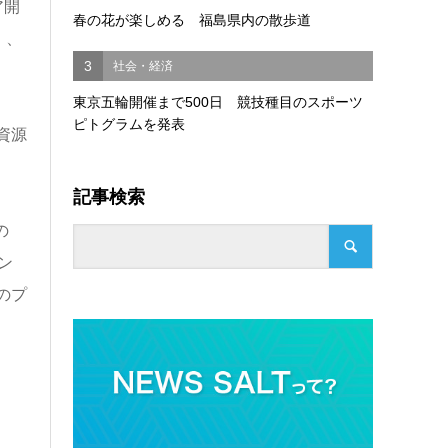
ア開
春の花が楽しめる 福島県内の散歩道
」、
3
社会・経済
東京五輪開催まで500日 競技種目のスポーツ
ピトグラムを発表
資源
記事検索
の
ン
のプ