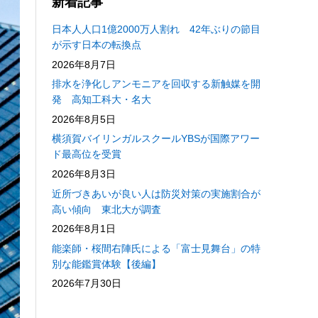
新着記事
日本人人口1億2000万人割れ 42年ぶりの節目
が示す日本の転換点
2026年8月7日
排水を浄化しアンモニアを回収する新触媒を開
発 高知工科大・名大
2026年8月5日
横須賀バイリンガルスクールYBSが国際アワー
ド最高位を受賞
2026年8月3日
近所づきあいが良い人は防災対策の実施割合が
高い傾向 東北大が調査
2026年8月1日
能楽師・桜間右陣氏による「富士見舞台」の特
別な能鑑賞体験【後編】
2026年7月30日