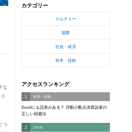
カテゴリー
カルチャー
国際
社会・経済
科学・技術
アクセスランキング
きな
ース
1
科学・技術
Excelにも誤差がある？ 浮動小数点演算誤差の
正しい回避法
につ
2
Local