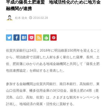
平成の薩長土肥連盟 地域活性化のために地方金
融機関が連携
松本 道央
2016.02.28
佐賀共栄銀行は24日、2018年に明治維新150周年を迎えること
から、明治政府で活躍した人材を多く輩出した薩摩、長州、土
佐、肥前藩にゆかりのある地域金融機関と共同して「薩長土肥
包括連携協定」を締結すると発表した。
参加する金融機関は佐賀共同銀行、南日本銀行、高知銀行、東
山口信用金庫、幡多信用金庫の3行2信金。薩長土肥の4県（鹿
児島、山口、高知、佐賀）は、さまざまな観光キャンペーンを
計画し、地域経済の発展・活性化に貢献する。