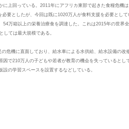
に上回っている。2011年にアフリカ東部で起きた食糧危機は
を必要としたが、今回は既に1020万人が食料支援を必要として
54万箱以上の栄養治療食を調達した。これは2015年の世界
援としては最大規模である。
不足の危機に直面しており、給水車による水供給、給水設備の改
原因で210万人の子どもや若者が教育の機会を失っているとし
仮設の学習スペースを設置するなどしている。