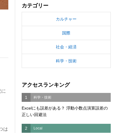
カテゴリー
カルチャー
国際
社会・経済
科学・技術
アクセスランキング
況に
1
科学・技術
し
Excelにも誤差がある？ 浮動小数点演算誤差の
正しい回避法
2
Local
つは