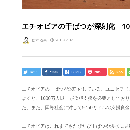
エチオピアの干ばつが深刻化 10
松本 道央
2016.04.14
Tweet
Share
Hatena
Pocket
RSS
エチオピアの干ばつが深刻化している。ユニセフ（
よると、1000万人以上が食糧支援を必要としてお
た。また、国際社会に対して9750万ドルの支援資
エチオピアはこれまでもたびたび干ばつや洪水に見