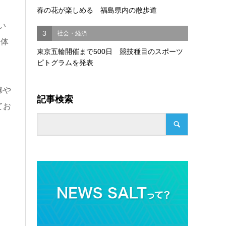
春の花が楽しめる 福島県内の散歩道
い
3
社会・経済
全体
東京五輪開催まで500日 競技種目のスポーツ
ピトグラムを発表
修や
記事検索
てお