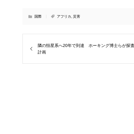
国際
アフリカ
,
災害
隣の恒星系へ20年で到達 ホーキング博士らが探
計画