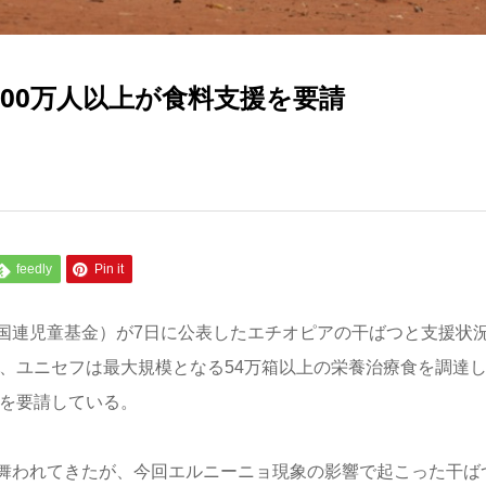
00万人以上が食料支援を要請
feedly
Pin it
国連児童基金）が7日に公表したエチオピアの干ばつと支援状
り、ユニセフは最大規模となる54万箱以上の栄養治療食を調達
金を要請している。
舞われてきたが、今回エルニーニョ現象の影響で起こった干ば