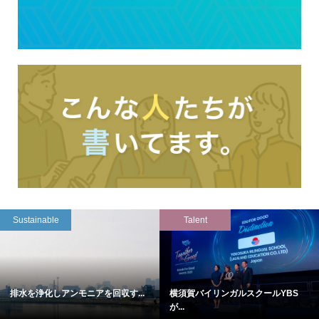
Sustainable
Talent
排水を浄化しアンモニアを回収す...
横須賀バイリンガルスクールYBS
が...