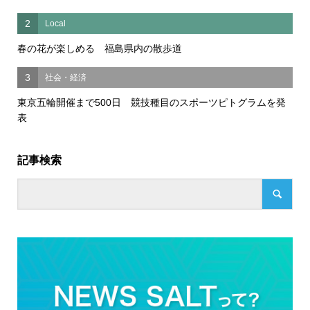
2
Local
春の花が楽しめる 福島県内の散歩道
3
社会・経済
東京五輪開催まで500日 競技種目のスポーツピトグラムを発
表
記事検索