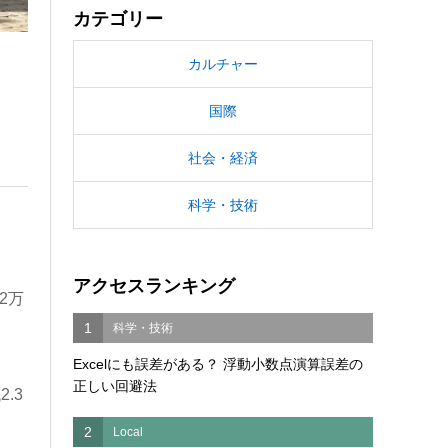
カテゴリー
カルチャー
国際
社会・経済
科学・技術
アクセスランキング
2万
1
科学・技術
Excelにも誤差がある？ 浮動小数点演算誤差の
正しい回避法
.3
2
Local