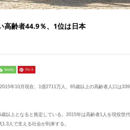
高齢者44.9％、1位は日本
feedly
Pin it
15年10月現在、1億2711万人、65歳以上の高齢者人口は339
が75歳以上となると推定している。2015年は高齢者1人を現役世代2
代1.3人で支える社会が到来する。