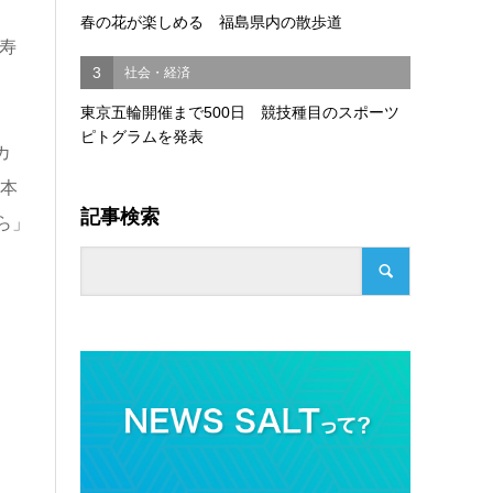
春の花が楽しめる 福島県内の散歩道
均寿
3
社会・経済
東京五輪開催まで500日 競技種目のスポーツ
ピトグラムを発表
カ
日本
記事検索
ら」