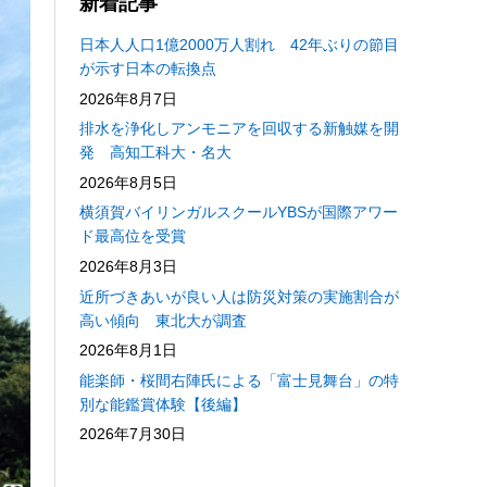
新着記事
日本人人口1億2000万人割れ 42年ぶりの節目
が示す日本の転換点
2026年8月7日
排水を浄化しアンモニアを回収する新触媒を開
発 高知工科大・名大
2026年8月5日
横須賀バイリンガルスクールYBSが国際アワー
ド最高位を受賞
2026年8月3日
近所づきあいが良い人は防災対策の実施割合が
高い傾向 東北大が調査
2026年8月1日
能楽師・桜間右陣氏による「富士見舞台」の特
別な能鑑賞体験【後編】
2026年7月30日