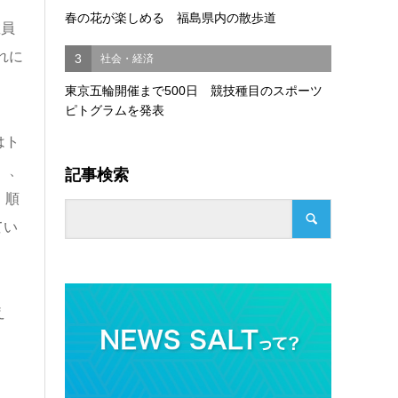
春の花が楽しめる 福島県内の散歩道
教員
れに
3
社会・経済
東京五輪開催まで500日 競技種目のスポーツ
ピトグラムを発表
はト
）、
記事検索
、順
てい
え