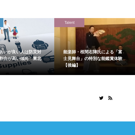
Talent
あいが良い人は防災対
能楽師・桜間右陣氏による「富
割合が高い傾向 東北
士見舞台」の特別な能鑑賞体験
【後編】