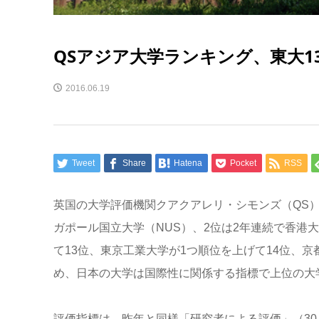
QSアジア大学ランキング、東大
2016.06.19
Tweet
Share
Hatena
Pocket
RSS
英国の大学評価機関クアクアレリ・シモンズ（QS）
ガポール国立大学（NUS）、2位は2年連続で香港
て13位、東京工業大学が1つ順位を上げて14位、京
め、日本の大学は国際性に関係する指標で上位の大
評価指標は、昨年と同様「研究者による評価」（30