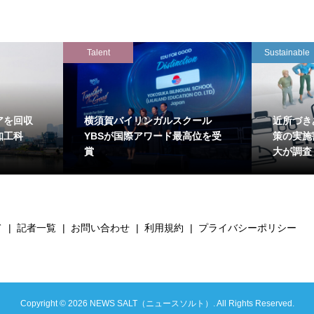
Talent
Sustainable
アを回収
横須賀バイリンガルスクール
近所づき
知工科
YBSが国際アワード最高位を受
策の実施
賞
大が調査
て
記者一覧
お問い合わせ
利用規約
プライバシーポリシー
Copyright ©
2026
NEWS SALT（ニュースソルト）. All Rights Reserved.