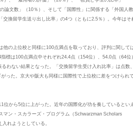
りの論文数」（10％）、そして「国際性」に関係する「外国人
交換留学生送り出し比率」の4つ（ともに2.5％）。今年はそ
。
は他の上位校と同様に100点満点を取っており、評判に関して
は100点満点中それぞれ24.4点（154位）、54.0点（64位
同様に振るわない結果となった。「交換留学生受け入れ比率」は点数
下がった。京大や阪大も同様に国際性で上位校に差をつけられ
11位から5位に上がった。近年の国際化が功を奏しているとい
スカラーズ・プログラム（Schwarzman Scholars
迎え入れようとしている。