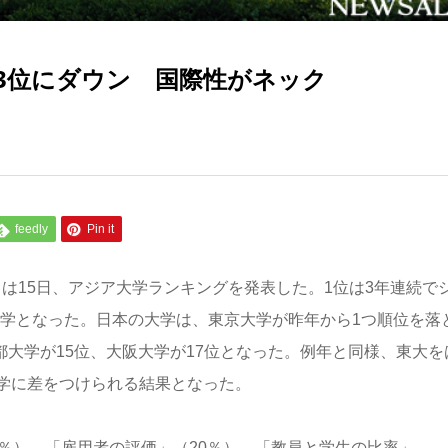
13位にダウン 国際性がネック
feedly
Pin it
は15日、アジア大学ランキングを発表した。1位は3年連続で
大学となった。日本の大学は、東京大学が昨年から1つ順位を落
都大学が15位、大阪大学が17位となった。例年と同様、東大を
学に差をつけられる結果となった。
％）、「雇用者の評価」（20％）、「教員と学生の比率」