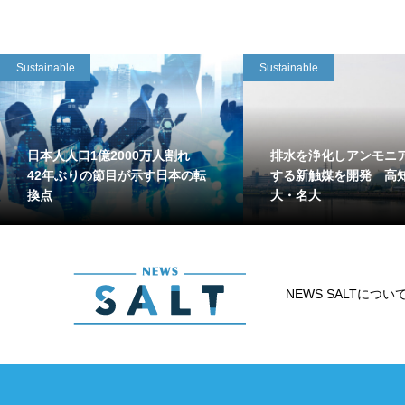
Sustainable
Sustainable
日本人人口1億2000万人割れ
排水を浄化しアンモニ
42年ぶりの節目が示す日本の転
する新触媒を開発 高
換点
大・名大
NEWS SALTについ