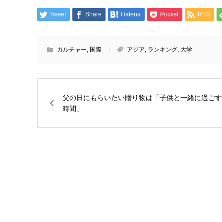
Tweet
Share
Hatena
Pocket
RSS
カルチャー
,
国際
アジア
,
ランキング
,
大学
父の日にもらいたい贈り物は「子供と一緒に過ごす
時間」