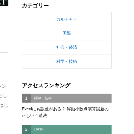
カテゴリー
カルチャー
国際
社会・経済
科学・技術
アクセスランキング
シン
とし
1
科学・技術
はじ
Excelにも誤差がある？ 浮動小数点演算誤差の
正しい回避法
2
Local