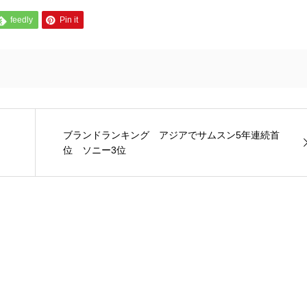
feedly
Pin it
ブランドランキング アジアでサムスン5年連続首
位 ソニー3位