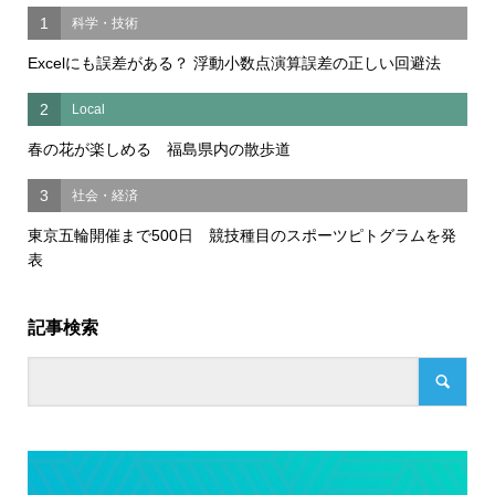
1
科学・技術
Excelにも誤差がある？ 浮動小数点演算誤差の正しい回避法
2
Local
春の花が楽しめる 福島県内の散歩道
3
社会・経済
東京五輪開催まで500日 競技種目のスポーツピトグラムを発
表
記事検索