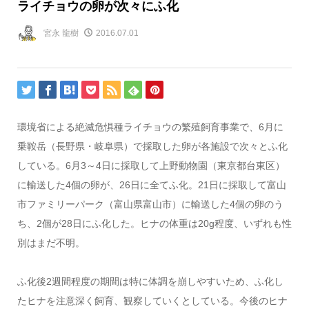
ライチョウの卵が次々にふ化
宮永 龍樹
2016.07.01
環境省による絶滅危惧種ライチョウの繁殖飼育事業で、6月に
乗鞍岳（長野県・岐阜県）で採取した卵が各施設で次々とふ化
している。6月3～4日に採取して上野動物園（東京都台東区）
に輸送した4個の卵が、26日に全てふ化。21日に採取して富山
市ファミリーパーク（富山県富山市）に輸送した4個の卵のう
ち、2個が28日にふ化した。ヒナの体重は20g程度、いずれも性
別はまだ不明。
ふ化後2週間程度の期間は特に体調を崩しやすいため、ふ化し
たヒナを注意深く飼育、観察していくとしている。今後のヒナ