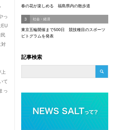
春の花が楽しめる 福島県内の散歩道
ー
やっ
3
社会・経済
EU
東京五輪開催まで500日 競技種目のスポーツ
難民
ピトグラムを発表
に対
記事検索
が上
いて
まっ