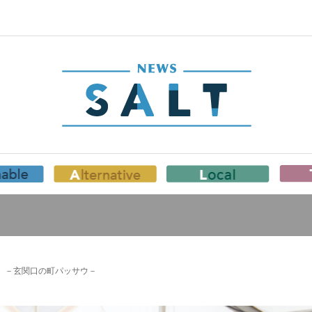
）－玄関口の町パッサウ－