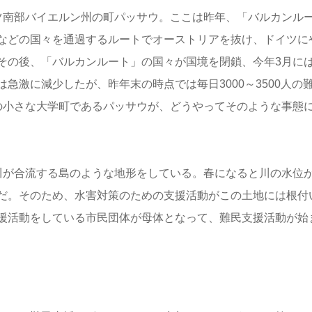
ツ南部バイエルン州の町パッサウ。ここは昨年、「バルカンル
などの国々を通過するルートでオーストリアを抜け、ドイツに
その後、「バルカンルート」の国々が国境を閉鎖、今年3月には
急激に減少したが、昨年末の時点では毎日3000～3500人の
の小さな大学町であるパッサウが、どうやってそのような事態
川が合流する島のような地形をしている。春になると川の水位
だ。そのため、水害対策のための支援活動がこの土地には根付
援活動をしている市民団体が母体となって、難民支援活動が始