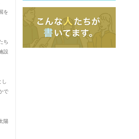
。
国を
たち
施設
とし
かで
太陽