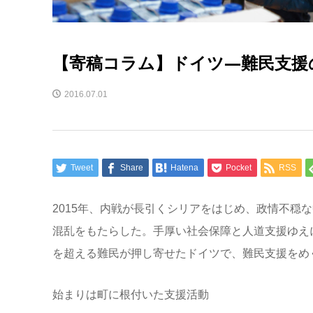
【寄稿コラム】ドイツ―難民支援
2016.07.01
Tweet
Share
Hatena
Pocket
RSS
2015年、内戦が長引くシリアをはじめ、政情不穏
混乱をもたらした。手厚い社会保障と人道支援ゆえに
を超える難民が押し寄せたドイツで、難民支援をめ
始まりは町に根付いた支援活動