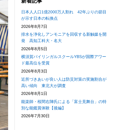
新着記事
日本人人口1億2000万人割れ 42年ぶりの節目
が示す日本の転換点
2026年8月7日
排水を浄化しアンモニアを回収する新触媒を開
発 高知工科大・名大
2026年8月5日
横須賀バイリンガルスクールYBSが国際アワー
ド最高位を受賞
2026年8月3日
近所づきあいが良い人は防災対策の実施割合が
高い傾向 東北大が調査
2026年8月1日
能楽師・桜間右陣氏による「富士見舞台」の特
別な能鑑賞体験【後編】
2026年7月30日