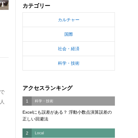
カテゴリー
カルチャー
国際
社会・経済
科学・技術
アクセスランキング
で
1
科学・技術
人
Excelにも誤差がある？ 浮動小数点演算誤差の
正しい回避法
2
Local