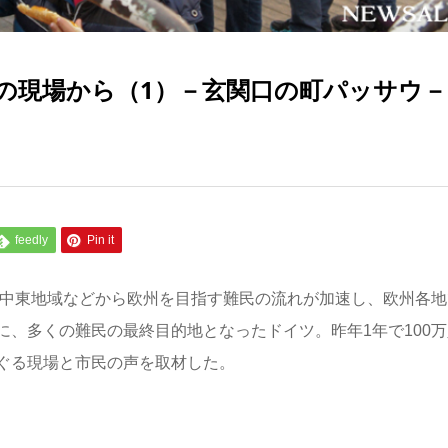
の現場から（1）－玄関口の町パッサウ－
feedly
Pin it
な中東地域などから欧州を目指す難民の流れが加速し、欧州各地
、多くの難民の最終目的地となったドイツ。昨年1年で100万
ぐる現場と市民の声を取材した。