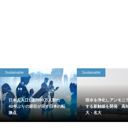
Sustainable
Sustainable
日本人人口1億2000万人割れ
排水を浄化しアンモニ
42年ぶりの節目が示す日本の転
する新触媒を開発 高
換点
大・名大