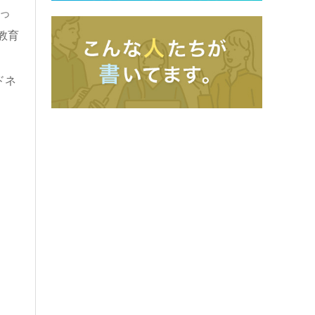
っ
教育
ドネ