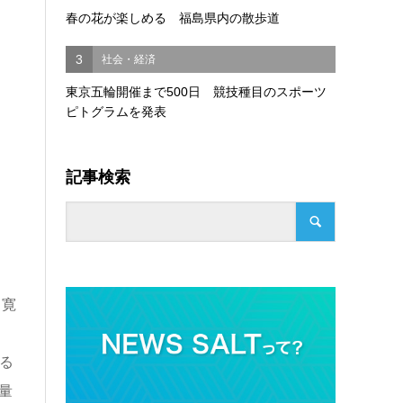
春の花が楽しめる 福島県内の散歩道
3
社会・経済
東京五輪開催まで500日 競技種目のスポーツ
ピトグラムを発表
記事検索
て寛
する
量