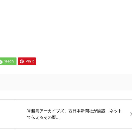
feedly
Pin it
軍艦島アーカイブズ、西日本新聞社が開設 ネット
で伝えるその歴...