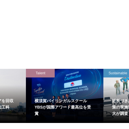
Talent
Sustainable
アを回収
横須賀バイリンガルスクール
近所づき
知工科
YBSが国際アワード最高位を受
策の実施
賞
大が調査