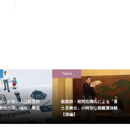
Talent
あいが良い人は防災対
能楽師・桜間右陣氏による「富
割合が高い傾向 東北
士見舞台」の特別な能鑑賞体験
【後編】