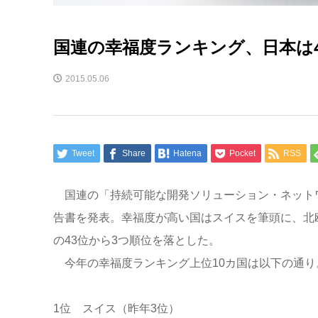
国連の幸福度ランキング、日本は
2015.05.06
Tweet
Share
Hatena
Pocket
RSS
国連の「持続可能な開発ソリューション・ネットワ
告書を発表。幸福度が高い国はスイスを筆頭に、北
の43位から3つ順位を落とした。
今年の幸福度ランキング上位10カ国は以下の通り
1位 スイス（昨年3位）