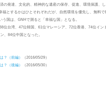
経済の発達、文化的、精神的な遺産の保存、促進、環境保護、し
幸福とするかはひとそれぞれだが、自然環境を優先し、無料で
いう国は、GNHで測ると「幸福な国」となる。
位台湾、47位韓国、61位マレーシア、72位香港、74位イン
タン、84位中国となった。
ンは？（前編）
（2016/05/29）
ンは？（後編）
（2016/05/30）