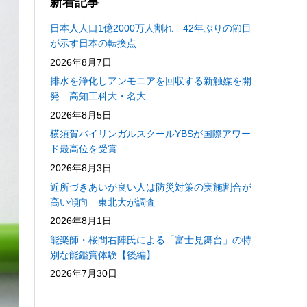
新着記事
日本人人口1億2000万人割れ 42年ぶりの節目
が示す日本の転換点
2026年8月7日
排水を浄化しアンモニアを回収する新触媒を開
発 高知工科大・名大
2026年8月5日
横須賀バイリンガルスクールYBSが国際アワー
ド最高位を受賞
2026年8月3日
近所づきあいが良い人は防災対策の実施割合が
高い傾向 東北大が調査
2026年8月1日
能楽師・桜間右陣氏による「富士見舞台」の特
別な能鑑賞体験【後編】
2026年7月30日