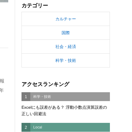
カテゴリー
カルチャー
国際
社会・経済
科学・技術
報
アクセスランキング
年
1
科学・技術
Excelにも誤差がある？ 浮動小数点演算誤差の
正しい回避法
2
Local