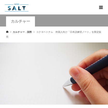
カルチャー
カルチャー
,
国際
コクヨベトナム 外国人向け「日本語練習ノート」を限定販
売