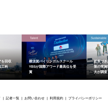
Talent
Sustainable
アを回収
横須賀バイリンガルスクール
近所づき
知工科
YBSが国際アワード最高位を受
策の実施
賞
大が調査
て
記者一覧
お問い合わせ
利用規約
プライバシーポリシー