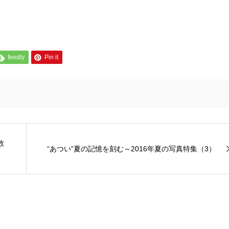
feedly
Pin it
数
“あつい”夏の記憶を刻む～2016年夏の写真特集（3）