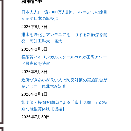
新着記事
日本人人口1億2000万人割れ 42年ぶりの節目
が示す日本の転換点
2026年8月7日
排水を浄化しアンモニアを回収する新触媒を開
発 高知工科大・名大
2026年8月5日
横須賀バイリンガルスクールYBSが国際アワー
ド最高位を受賞
2026年8月3日
近所づきあいが良い人は防災対策の実施割合が
高い傾向 東北大が調査
2026年8月1日
能楽師・桜間右陣氏による「富士見舞台」の特
別な能鑑賞体験【後編】
2026年7月30日