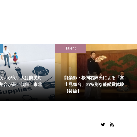
Talent
あいが良い人は防災対
能楽師・桜間右陣氏による「富
割合が高い傾向 東北
士見舞台」の特別な能鑑賞体験
【後編】