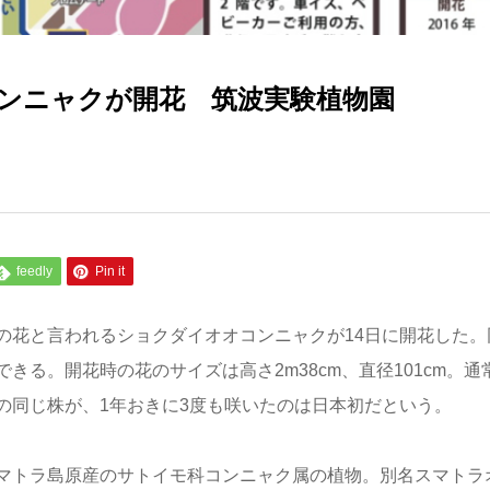
ンニャクが開花 筑波実験植物園
feedly
Pin it
の花と言われるショクダイオオコンニャクが14日に開花した。
る。開花時の花のサイズは高さ2m38cm、直径101cm。通
の同じ株が、1年おきに3度も咲いたのは日本初だという。
マトラ島原産のサトイモ科コンニャク属の植物。別名スマトラ