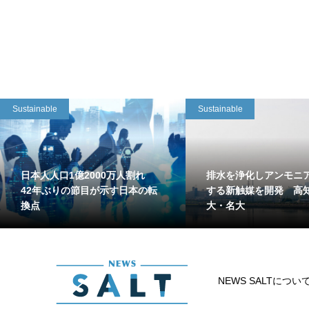
Sustainable
Sustainable
日本人人口1億2000万人割れ
排水を浄化しアンモニ
42年ぶりの節目が示す日本の転
する新触媒を開発 高
換点
大・名大
NEWS SALTについ