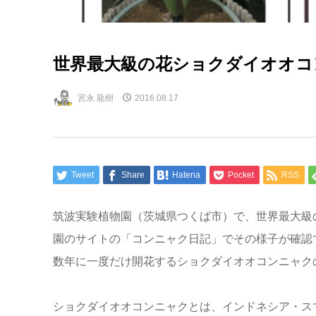
世界最大級の花ショクダイオオコ
宮永 龍樹
2016.08.17
Tweet
Share
Hatena
Pocket
RSS
筑波実験植物園（茨城県つくば市）で、世界最大級
園のサイトの「コンニャク日記」でその様子が確認でき
数年に一度だけ開花するショクダイオオコンニャク
ショクダイオオコンニャクとは、インドネシア・ス