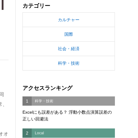
カテゴリー
カルチャー
国際
社会・経済
科学・技術
アクセスランキング
同
1
科学・技術
常、
Excelにも誤差がある？ 浮動小数点演算誤差の
正しい回避法
2
Local
オオ