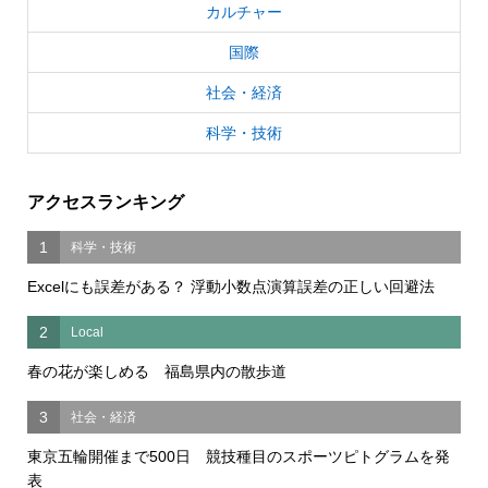
カルチャー
国際
社会・経済
科学・技術
アクセスランキング
1
科学・技術
Excelにも誤差がある？ 浮動小数点演算誤差の正しい回避法
2
Local
春の花が楽しめる 福島県内の散歩道
3
社会・経済
東京五輪開催まで500日 競技種目のスポーツピトグラムを発
表