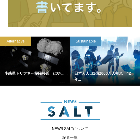
Alternative
Sustainable
小惑星トリフネへ極限接近 はや...
日本人人口1億2000万人割れ 42
年...
NEWS SALTについて
記者一覧