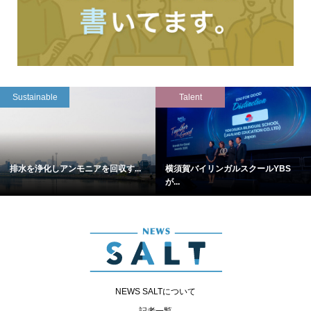
Sustainable
Talent
排水を浄化しアンモニアを回収す...
横須賀バイリンガルスクールYBS
が...
NEWS SALTについて