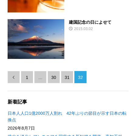
建国記念の日によせて
2015.03.02
1
…
30
31
32

新着記事
日本人人口1億2000万人割れ 42年ぶりの節目が示す日本の転
換点
2026年8月7日