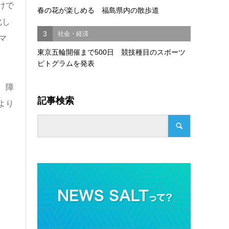
けで
春の花が楽しめる 福島県内の散歩道
化し
3
社会・経済
マ
東京五輪開催まで500日 競技種目のスポーツ
ピトグラムを発表
、障
記事検索
より