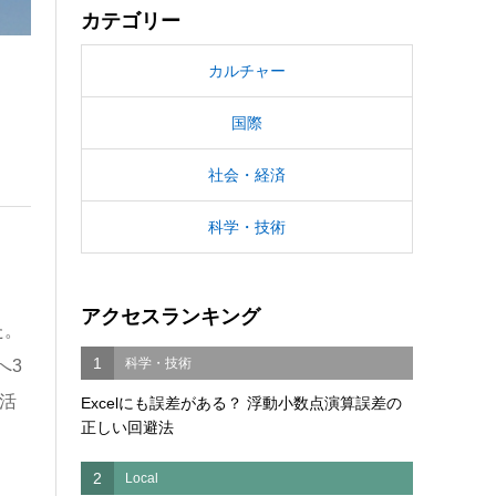
カテゴリー
カルチャー
国際
社会・経済
科学・技術
アクセスランキング
た。
1
科学・技術
へ3
活
Excelにも誤差がある？ 浮動小数点演算誤差の
正しい回避法
2
Local