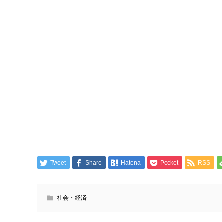
Tweet
Share
Hatena
Pocket
RSS
社会・経済