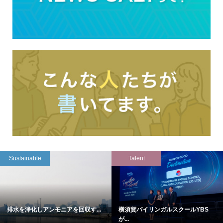
Sustainable
Talent
排水を浄化しアンモニアを回収す...
横須賀バイリンガルスクールYBS
が...