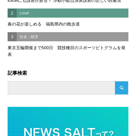
Excelにも誤差がある？ 浮動小数点演算誤差の正しい回避法
2
Local
春の花が楽しめる 福島県内の散歩道
3
社会・経済
東京五輪開催まで500日 競技種目のスポーツピトグラムを発
表
記事検索