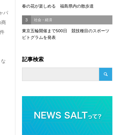
春の花が楽しめる 福島県内の散歩道
ャパ
3
社会・経済
の商
東京五輪開催まで500日 競技種目のスポーツ
件
ピトグラムを発表
記事検索
とな