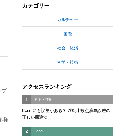
カテゴリー
カルチャー
国際
社会・経済
科学・技術
アクセスランキング
レブ
1
科学・技術
Excelにも誤差がある？ 浮動小数点演算誤差の
正しい回避法
多様
2
Local