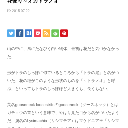
花便り～オカトラノオ
2015.07.22
山の中に、風にたなびく白い物体。最初は花だと気づかなかっ
た。
形がトラのしっぽに似ているところから「トラの尾」と名がつ
いた。花の穂がこのような形状のものを「～トラノオ」と呼
ぶ。といってもトラのしっぽほど大きくも、長くもない。
英名gooseneck loosestrifeのgooseneck（グースネック）とは
ガチョウの首という意味で、やはり見た目から名がついたよう
だ。属名のLysimachia（リシマチア）はマケドニア王「リシマ