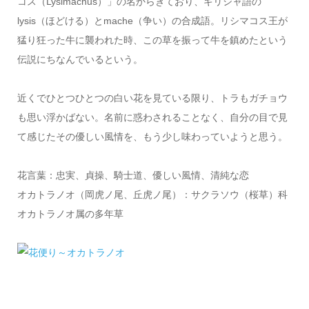
コス（Lysimachus）」の名からきており、ギリシャ語の
lysis（ほどける）とmache（争い）の合成語。リシマコス王が
猛り狂った牛に襲われた時、この草を振って牛を鎮めたという
伝説にちなんでいるという。
近くでひとつひとつの白い花を見ている限り、トラもガチョウ
も思い浮かばない。名前に惑わされることなく、自分の目で見
て感じたその優しい風情を、もう少し味わっていようと思う。
花言葉：忠実、貞操、騎士道、優しい風情、清純な恋
オカトラノオ（岡虎ノ尾、丘虎ノ尾）：サクラソウ（桜草）科
オカトラノオ属の多年草