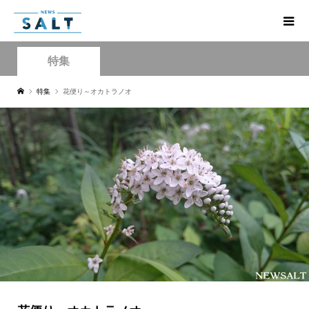
特集
特集
花便り～オカトラノオ