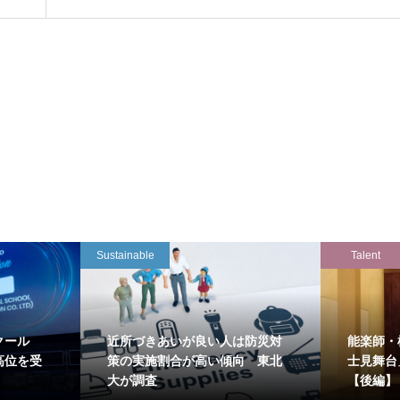
Sustainable
Talent
クール
近所づきあいが良い人は防災対
能楽師・
高位を受
策の実施割合が高い傾向 東北
士見舞台
大が調査
【後編】