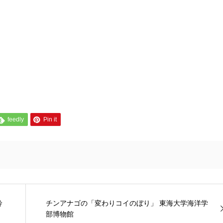
feedly
Pin it
鈴
チンアナゴの「変わりコイのぼり」 東海大学海洋学
部博物館