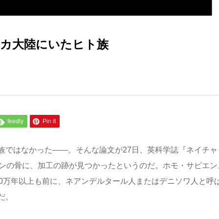
カ大陸にいたヒト族
feedly
Pin it
族ではなかった――。そんな論文が27日、英科学誌『ネイチャ
ドンの骨に、加工の跡が見つかったというのだ。ホモ・サピエン
10万年以上も前に、ネアンデルタール人またはデニソワ人と呼
だ。