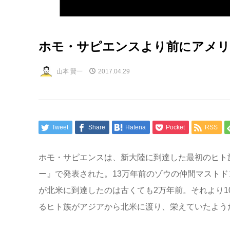
ホモ・サピエンスより前にアメリ
山本 賢一
2017.04.29
Tweet
Share
Hatena
Pocket
RSS
ホモ・サピエンスは、新大陸に到達した最初のヒト
ー』で発表された。13万年前のゾウの仲間マスト
が北米に到達したのは古くても2万年前。それより
るヒト族がアジアから北米に渡り、栄えていたよう