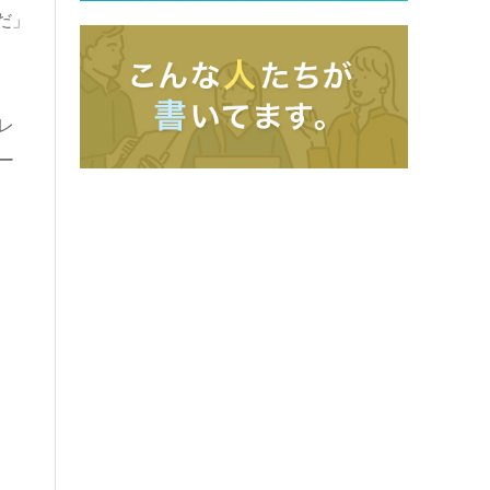
だ」
レ
ー