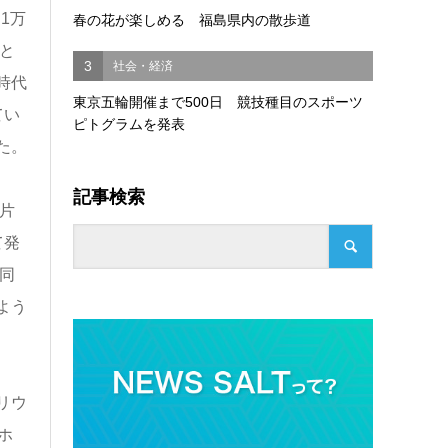
1万
春の花が楽しめる 福島県内の散歩道
と
3
社会・経済
時代
東京五輪開催まで500日 競技種目のスポーツ
てい
ピトグラムを発表
た。
記事検索
片
て発
同
よう
リウ
ホ