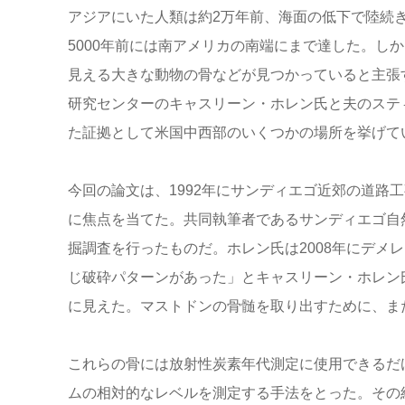
アジアにいた人類は約2万年前、海面の低下で陸続き
5000年前には南アメリカの南端にまで達した。し
見える大きな動物の骨などが見つかっていると主張
研究センターのキャスリーン・ホレン氏と夫のステ
た証拠として米国中西部のいくつかの場所を挙げて
今回の論文は、1992年にサンディエゴ近郊の道路
に焦点を当てた。共同執筆者であるサンディエゴ自
掘調査を行ったものだ。ホレン氏は2008年にデメ
じ破砕パターンがあった」とキャスリーン・ホレン
に見えた。マストドンの骨髄を取り出すために、ま
これらの骨には放射性炭素年代測定に使用できるだ
ムの相対的なレベルを測定する手法をとった。その