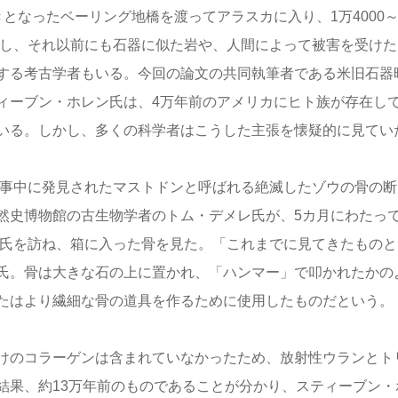
となったベーリング地橋を渡ってアラスカに入り、1万4000～
かし、それ以前にも石器に似た岩や、人間によって被害を受けた
する考古学者もいる。今回の論文の共同執筆者である米旧石器
ィーブン・ホレン氏は、4万年前のアメリカにヒト族が存在し
いる。しかし、多くの科学者はこうした主張を懐疑的に見てい
工事中に発見されたマストドンと呼ばれる絶滅したゾウの骨の断
然史博物館の古生物学者のトム・デメレ氏が、5カ月にわたっ
レ氏を訪ね、箱に入った骨を見た。「これまでに見てきたものと
氏。骨は大きな石の上に置かれ、「ハンマー」で叩かれたかの
たはより繊細な骨の道具を作るために使用したものだという。
けのコラーゲンは含まれていなかったため、放射性ウランとト
結果、約13万年前のものであることが分かり、スティーブン・