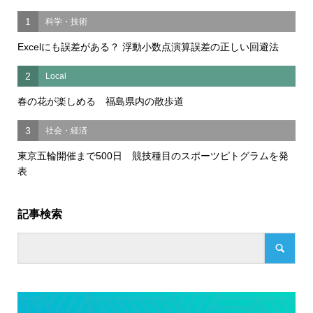
1
科学・技術
Excelにも誤差がある？ 浮動小数点演算誤差の正しい回避法
2
Local
春の花が楽しめる 福島県内の散歩道
3
社会・経済
東京五輪開催まで500日 競技種目のスポーツピトグラムを発
表
記事検索