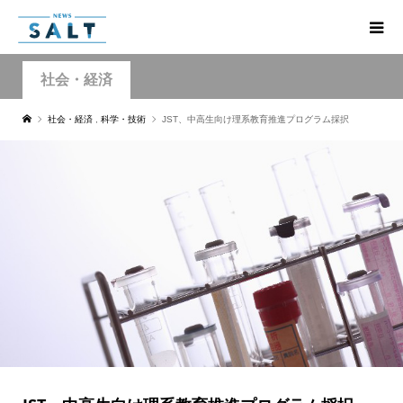
社会・経済
社会・経済
,
科学・技術
JST、中高生向け理系教育推進プログラム採択