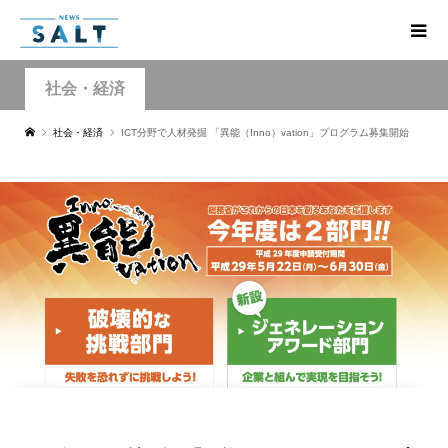
社会・経済
社会・経済
ICT分野で人材発掘 「異能（Inno）vation」プログラム募集開始