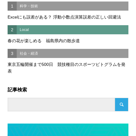
1
科学・技術
Excelにも誤差がある？ 浮動小数点演算誤差の正しい回避法
2
Local
春の花が楽しめる 福島県内の散歩道
3
社会・経済
東京五輪開催まで500日 競技種目のスポーツピトグラムを発
表
記事検索