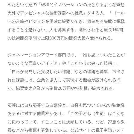
めたという意の「破壊的イノベーションの種となるような奇想
天外でアンビシャスな技術課題への挑戦」をする人、「ゴール
への道筋やビジョンを明確に提案ができ、価値ある失敗に挑戦
することを恐れない」人を募集する。選出されると最長1年間
の技術開発期間で上限300万円の開発支援を受けられる。
ジェネレーションアワード部門では、「誰も思いついたことが
ないような面白いアイデア」や「こだわりの尖った技術」、
「自らが発見した実現したい課題」などの課題を募集。選出さ
れた課題には、企業と協力して実現する機会が設けられるほ
か、協賛協力企業から副賞20万円や特別賞が提供される。
応募には自ら応募する自薦枠と、自身も気づいていない独創性
ある者に対する他薦枠があり、「この子ども（生徒）はこんな
に変わっていて、すごいことに没頭している」など、家族や教
員などから推薦も募集している。公式サイトの電子申請システ