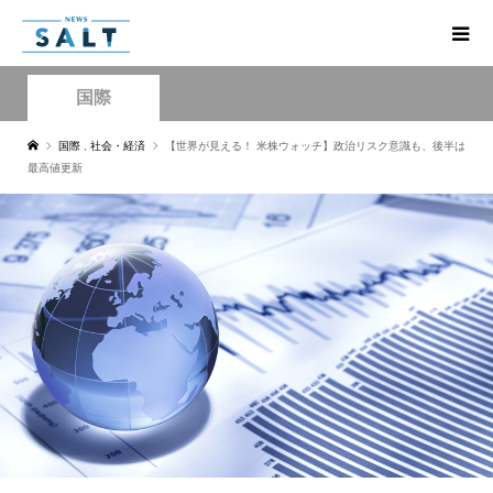
国際
国際
,
社会・経済
【世界が見える！ 米株ウォッチ】政治リスク意識も、後半は
最高値更新