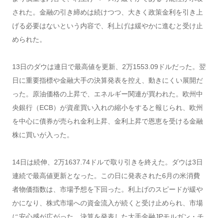
された。金融の引き締めは続けつつ、大きく政策金利を引き上
げる必要はないという内容で、利上げは緩やかに進むと受け止
められた。
13日のダウは連日で最高値を更新、2万1553.09ドルだった。翌
日に重要指標や金融大手の決算発表を控え、動きにくい展開だ
った。原油価格の上昇で、エネルギー関連が買われた。欧州中
央銀行（ECB）が資産買い入れの縮小をすると報じられ、欧州
を中心に債券が売られ金利上昇、金利上昇で恩恵を受ける金融
株に買いが入った。
14日は続伸、2万1637.74ドルで取り引きを終えた。ダウは3日
連続で最高値更新となった。この日に発表された6月の米消費
者物価指数は、市場予想を下回った。利上げのスピードが緩や
かになり、株式市場への資金流入が続くと受け止められ、市場
に安心感が広がった。決算を発表した大手金融JPモルガン・チ