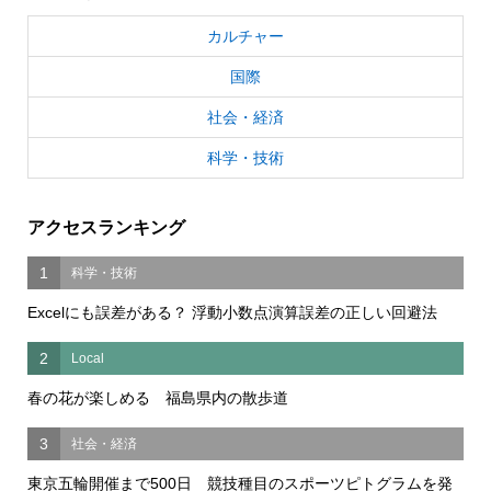
カルチャー
国際
社会・経済
科学・技術
アクセスランキング
1
科学・技術
Excelにも誤差がある？ 浮動小数点演算誤差の正しい回避法
2
Local
春の花が楽しめる 福島県内の散歩道
3
社会・経済
東京五輪開催まで500日 競技種目のスポーツピトグラムを発