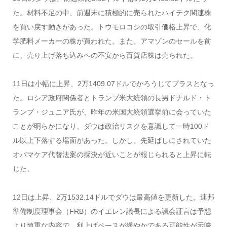
た。材料不足の中、前週末に積極的に売られたハイテク関連株
を買い戻す動きがあった。トウモロコシの取引価格上昇で、化
学肥料メーカーの株が買われた。また、アマゾンのセールを前
に、売り上げ落ち込みへの不安から百貨店株は売られた。
11日は小幅に上昇、2万1409.07ドルでかろうじてプラスとなっ
た。ロシア政府関係者とトランプ米大統領の長男ドナルド・ト
ランプ・ジュニア氏が、昨年の米国大統領選挙前に会っていた
ことが明らかになり、ダウは政治リスクを意識して一時100ド
ル以上下落する場面があった。しかし、先延ばしにされていた
オバマケア代替法案の採決が近いことが報じられると上昇に転
じた。
12日は上昇、2万1532.14ドルでダウは最高値を更新した。連邦
準備制度理事会（FRB）のイエレン議長による議会証言は予想
より慎重な内容で、利上げペースが緩やかである可能性が示唆