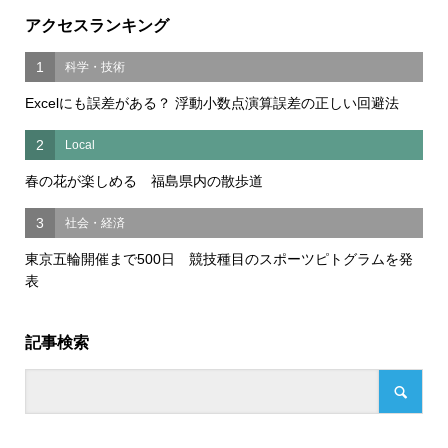
アクセスランキング
1
科学・技術
Excelにも誤差がある？ 浮動小数点演算誤差の正しい回避法
2
Local
春の花が楽しめる 福島県内の散歩道
3
社会・経済
東京五輪開催まで500日 競技種目のスポーツピトグラムを発
表
記事検索