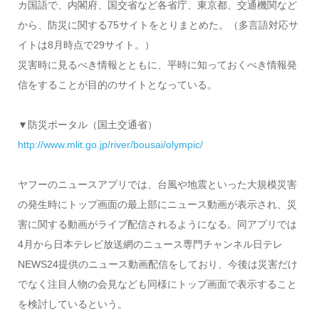
カ国語で、内閣府、国交省など各省庁、東京都、交通機関など
から、防災に関する75サイトをとりまとめた。（多言語対応サ
イトは8月時点で29サイト。）
災害時に見るべき情報とともに、平時に知っておくべき情報発
信をすることが目的のサイトとなっている。
▼防災ポータル（国土交通省）
http://www.mlit.go.jp/river/bousai/olympic/
ヤフーのニュースアプリでは、台風や地震といった大規模災害
の発生時にトップ画面の最上部にニュース動画が表示され、災
害に関する動画がライブ配信されるようになる。同アプリでは
4月から日本テレビ放送網のニュース専門チャンネル日テレ
NEWS24提供のニュース動画配信をしており、今後は災害だけ
でなく注目人物の会見なども同様にトップ画面で表示すること
を検討しているという。