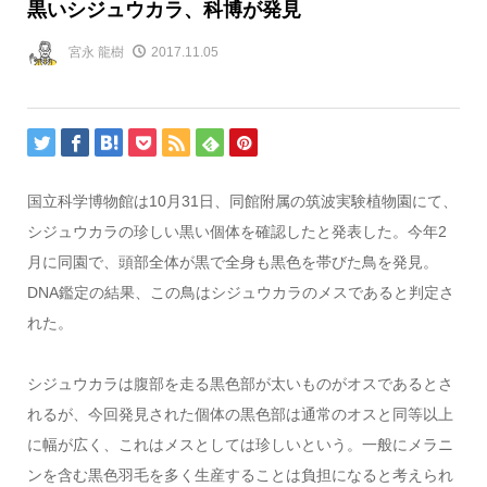
黒いシジュウカラ、科博が発見
宮永 龍樹
2017.11.05
国立科学博物館は10月31日、同館附属の筑波実験植物園にて、
シジュウカラの珍しい黒い個体を確認したと発表した。今年2
月に同園で、頭部全体が黒で全身も黒色を帯びた鳥を発見。
DNA鑑定の結果、この鳥はシジュウカラのメスであると判定さ
れた。
シジュウカラは腹部を走る黒色部が太いものがオスであるとさ
れるが、今回発見された個体の黒色部は通常のオスと同等以上
に幅が広く、これはメスとしては珍しいという。一般にメラニ
ンを含む黒色羽毛を多く生産することは負担になると考えられ