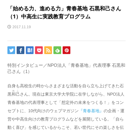
「始める力、進める力」青春基地 石黒和己さん
（1）中高生に実践教育プログラム
2017.11.19
特別インタビュー／NPO法人「青春基地」代表理事 石黒和
己さん（1）
自身も高校生の時からさまざまな活動を自ら立ち上げてきた石
わこ
黒
和己
さん。現在は東京大学大学院に在学しながら、NPO法人
青春基地の代表理事として「想定外の未来をつくる！」をコン
セプトに、10代向けのウェブマガジン
『青春基地』
の企画・運
営や中高生向けの教育プログラムなどを展開している。「自ら
動く喜び」を感じているからこそ、若い世代にその楽しさを伝