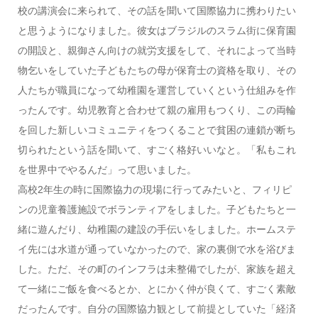
校の講演会に来られて、その話を聞いて国際協力に携わりたい
と思うようになりました。彼女はブラジルのスラム街に保育園
の開設と、親御さん向けの就労支援をして、それによって当時
物乞いをしていた子どもたちの母が保育士の資格を取り、その
人たちが職員になって幼稚園を運営していくという仕組みを作
ったんです。幼児教育と合わせて親の雇用もつくり、この両輪
を回した新しいコミュニティをつくることで貧困の連鎖が断ち
切られたという話を聞いて、すごく格好いいなと。「私もこれ
を世界中でやるんだ」って思いました。
高校2年生の時に国際協力の現場に行ってみたいと、フィリピ
ンの児童養護施設でボランティアをしました。子どもたちと一
緒に遊んだり、幼稚園の建設の手伝いをしました。ホームステ
イ先には水道が通っていなかったので、家の裏側で水を浴びま
した。ただ、その町のインフラは未整備でしたが、家族を超え
て一緒にご飯を食べるとか、とにかく仲が良くて、すごく素敵
だったんです。自分の国際協力観として前提としていた「経済