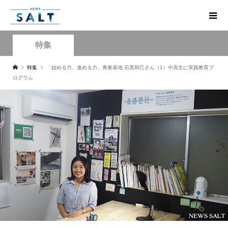
特集
特集
「始める力、進める力」青春基地 石黒和己さん（1）中高生に実践教育プ
ログラム