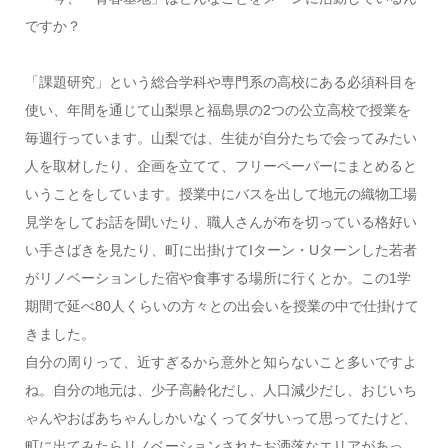
ですか？
「課題研究」という総合学科や専門系の高校にある必須科目を
使い、年間を通じて山梨県と福島県の2つの公立高校で授業を
毎週行っています。山梨では、生徒が自分たちで会ってみたい
人を取材したり、企画を立てて、フリーペーパーにまとめると
いうことをしています。授業中にバスを出して地元の織物工場
見学をしてお話を聞いたり、職人さんが布を切っている格好い
い手さばきを見たり、町に出掛けてIターン・Uターンした若者
がリノベーションした宿や食事する場所に行くとか。この1学
期間で延べ80人くらいの方々との出会いを授業の中で仕掛けて
きました。
自分の周りって、近すぎるから意外と知らないこと多いですよ
ね。自分の地元は、少子高齢化だし、人口減少だし、おじいち
ゃんやおばあちゃんしかいなくってダサいって思ってたけど、
町に出てみたらリノベーションされたお洒落なエリアがあっ